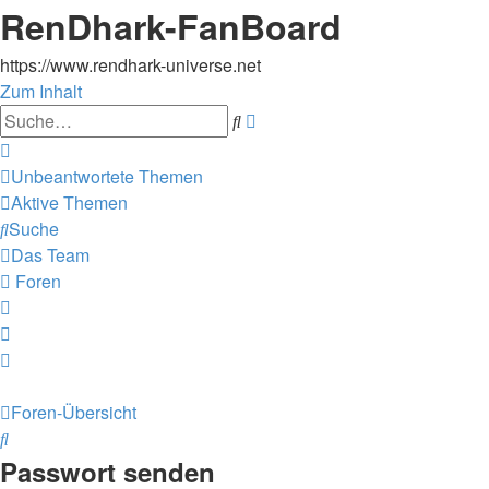
RenDhark-FanBoard
https://www.rendhark-universe.net
Zum Inhalt
Erweiterte
Suche
Suche
Unbeantwortete Themen
Aktive Themen
Suche
Das Team
Foren
Foren-Übersicht
Suche
Passwort senden