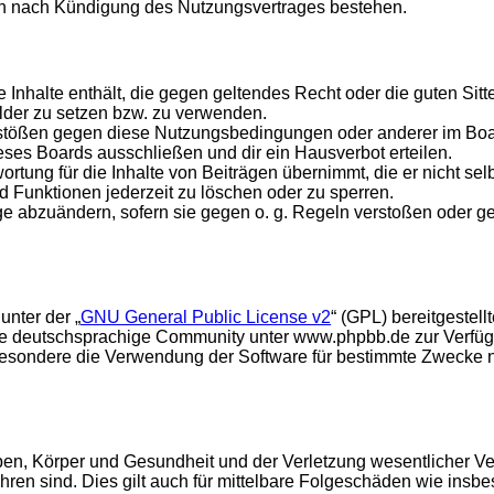
ch nach Kündigung des Nutzungsvertrages bestehen.
ine Inhalte enthält, die gegen geltendes Recht oder die guten Si
ilder zu setzen bzw. zu verwenden.
rstößen gegen diese Nutzungsbedingungen oder anderer im Board
ses Boards ausschließen und dir ein Hausverbot erteilen.
rtung für die Inhalte von Beiträgen übernimmt, die er nicht selb
d Funktionen jederzeit zu löschen oder zu sperren.
äge abzuändern, sofern sie gegen o. g. Regeln verstoßen oder g
unter der „
GNU General Public License v2
“ (GPL) bereitgeste
e deutschsprachige Community unter www.phpbb.de zur Verfügun
esondere die Verwendung der Software für bestimmte Zwecke nic
en, Körper und Gesundheit und der Verletzung wesentlicher Vertr
führen sind. Dies gilt auch für mittelbare Folgeschäden wie in