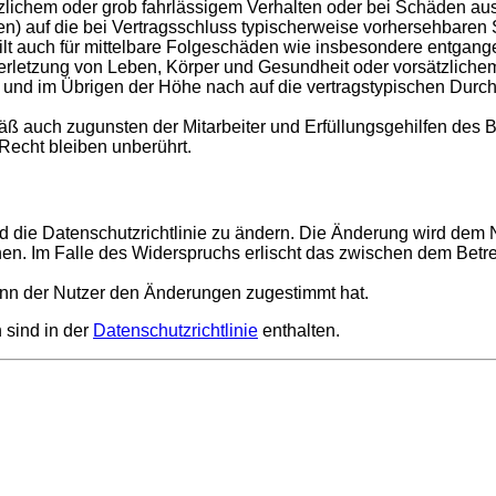
tzlichem oder grob fahrlässigem Verhalten oder bei Schäden au
hten) auf die bei Vertragsschluss typischerweise vorhersehbare
gilt auch für mittelbare Folgeschäden wie insbesondere entgan
rletzung von Leben, Körper und Gesundheit oder vorsätzlichem 
nd im Übrigen der Höhe nach auf die vertragstypischen Durchsc
ß auch zugunsten der Mitarbeiter und Erfüllungsgehilfen des B
echt bleiben unberührt.
d die Datenschutzrichtlinie zu ändern. Die Änderung wird dem Nu
hen. Im Falle des Widerspruchs erlischt das zwischen dem Betr
enn der Nutzer den Änderungen zugestimmt hat.
 sind in der
Datenschutzrichtlinie
enthalten.