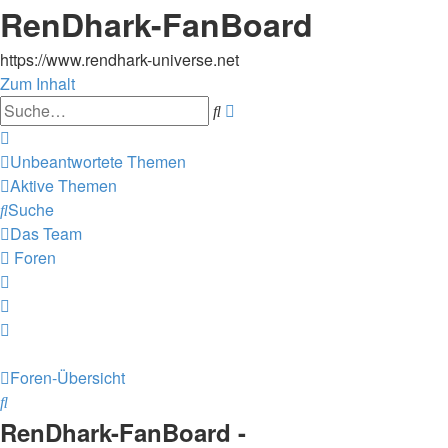
RenDhark-FanBoard
https://www.rendhark-universe.net
Zum Inhalt
Erweiterte
Suche
Suche
Unbeantwortete Themen
Aktive Themen
Suche
Das Team
Foren
Foren-Übersicht
Suche
RenDhark-FanBoard -