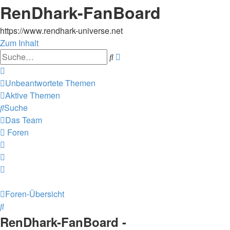
RenDhark-FanBoard
https://www.rendhark-universe.net
Zum Inhalt
Erweiterte
Suche
Suche
Unbeantwortete Themen
Aktive Themen
Suche
Das Team
Foren
Foren-Übersicht
Suche
RenDhark-FanBoard -