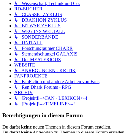
↳ Wissenschaft, Technik und Co.
RD-BÜCHER
↳ CLASSIC ZYKLUS
↳ DRAKHON ZYKLUS
↳ BITWAR ZYKLUS
↳ WEG INS WELTALL
↳ SONDERBÄNDE
↳ UNITALL
↳ Forschungraumer CHARR
↳ Sternendschungel GALAXIS
↳ Der MYSTERIOUS
WEBSITE
↳ ANREGUNGEN - KRITIK
FANPROJEKTE
↳ FanFiction und andere Arbeiten von Fans
↳ Ren Dhark Forums - RPG
ARCHIV
↳ [Projekt]!-->FAN - LEXIKON<--!
↳ [Projekt]!-->TIMELINE<--!
Berechtigungen in diesem Forum
Du darfst
keine
neuen Themen in diesem Forum erstellen.
Du darfst
keine
Antworten zu Themen in diesem Forum erstellen.