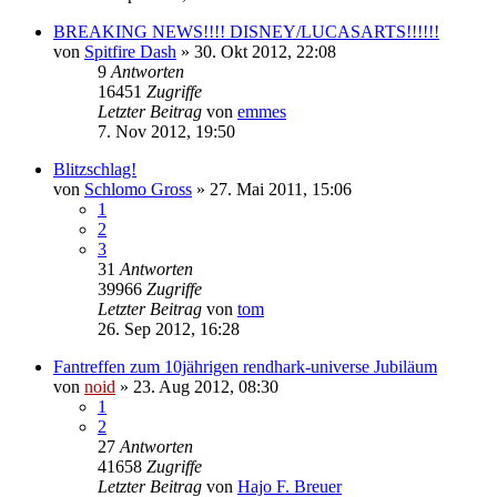
BREAKING NEWS!!!! DISNEY/LUCASARTS!!!!!!
von
Spitfire Dash
» 30. Okt 2012, 22:08
9
Antworten
16451
Zugriffe
Letzter Beitrag
von
emmes
7. Nov 2012, 19:50
Blitzschlag!
von
Schlomo Gross
» 27. Mai 2011, 15:06
1
2
3
31
Antworten
39966
Zugriffe
Letzter Beitrag
von
tom
26. Sep 2012, 16:28
Fantreffen zum 10jährigen rendhark-universe Jubiläum
von
noid
» 23. Aug 2012, 08:30
1
2
27
Antworten
41658
Zugriffe
Letzter Beitrag
von
Hajo F. Breuer