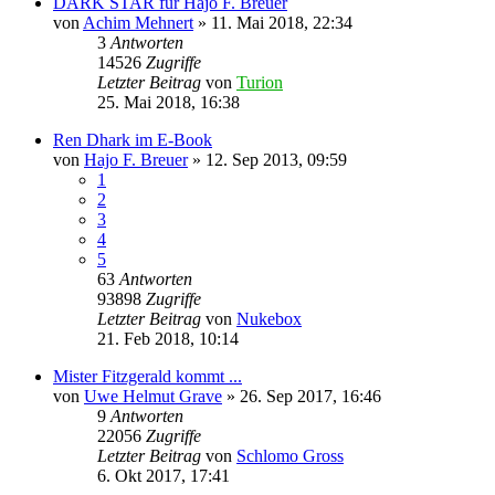
DARK STAR für Hajo F. Breuer
von
Achim Mehnert
» 11. Mai 2018, 22:34
3
Antworten
14526
Zugriffe
Letzter Beitrag
von
Turion
25. Mai 2018, 16:38
Ren Dhark im E-Book
von
Hajo F. Breuer
» 12. Sep 2013, 09:59
1
2
3
4
5
63
Antworten
93898
Zugriffe
Letzter Beitrag
von
Nukebox
21. Feb 2018, 10:14
Mister Fitzgerald kommt ...
von
Uwe Helmut Grave
» 26. Sep 2017, 16:46
9
Antworten
22056
Zugriffe
Letzter Beitrag
von
Schlomo Gross
6. Okt 2017, 17:41