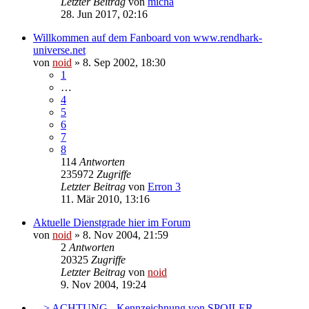
Letzter Beitrag
von
micha
28. Jun 2017, 02:16
Willkommen auf dem Fanboard von www.rendhark-
universe.net
von
noid
» 8. Sep 2002, 18:30
1
…
4
5
6
7
8
114
Antworten
235972
Zugriffe
Letzter Beitrag
von
Erron 3
11. Mär 2010, 13:16
Aktuelle Dienstgrade hier im Forum
von
noid
» 8. Nov 2004, 21:59
2
Antworten
20325
Zugriffe
Letzter Beitrag
von
noid
9. Nov 2004, 19:24
---> ACHTUNG - Kennzeichnung von SPOILER