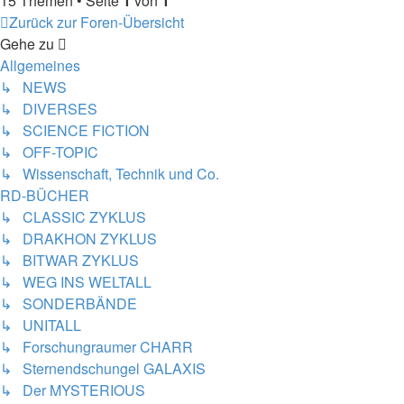
15 Themen • Seite
1
von
1
Zurück zur Foren-Übersicht
Gehe zu
Allgemeines
↳ NEWS
↳ DIVERSES
↳ SCIENCE FICTION
↳ OFF-TOPIC
↳ Wissenschaft, Technik und Co.
RD-BÜCHER
↳ CLASSIC ZYKLUS
↳ DRAKHON ZYKLUS
↳ BITWAR ZYKLUS
↳ WEG INS WELTALL
↳ SONDERBÄNDE
↳ UNITALL
↳ Forschungraumer CHARR
↳ Sternendschungel GALAXIS
↳ Der MYSTERIOUS