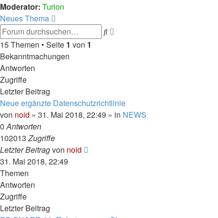
Moderator:
Turion
Neues Thema
Erweiterte
Suche
Suche
15 Themen • Seite
1
von
1
Bekanntmachungen
Antworten
Zugriffe
Letzter Beitrag
Neue ergänzte Datenschutzrichtlinie
von
noid
» 31. Mai 2018, 22:49 » in
NEWS
0
Antworten
102013
Zugriffe
Letzter Beitrag
von
noid
31. Mai 2018, 22:49
Themen
Antworten
Zugriffe
Letzter Beitrag