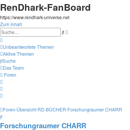
RenDhark-FanBoard
https://www.rendhark-universe.net
Zum Inhalt
Erweiterte
Suche
Suche
Unbeantwortete Themen
Aktive Themen
Suche
Das Team
Foren
Foren-Übersicht
RD-BÜCHER
Forschungraumer CHARR
Suche
Forschungraumer CHARR