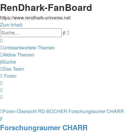
RenDhark-FanBoard
https://www.rendhark-universe.net
Zum Inhalt
Erweiterte
Suche
Suche
Unbeantwortete Themen
Aktive Themen
Suche
Das Team
Foren
Foren-Übersicht
RD-BÜCHER
Forschungraumer CHARR
Suche
Forschungraumer CHARR