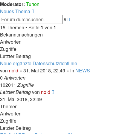
Moderator:
Turion
Neues Thema
Erweiterte
Suche
Suche
15 Themen • Seite
1
von
1
Bekanntmachungen
Antworten
Zugriffe
Letzter Beitrag
Neue ergänzte Datenschutzrichtlinie
von
noid
» 31. Mai 2018, 22:49 » in
NEWS
0
Antworten
102011
Zugriffe
Letzter Beitrag
von
noid
31. Mai 2018, 22:49
Themen
Antworten
Zugriffe
Letzter Beitrag