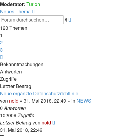
Moderator:
Turion
Neues Thema
Erweiterte
Suche
Suche
123 Themen
1
2
3
Nächste
Bekanntmachungen
Antworten
Zugriffe
Letzter Beitrag
Neue ergänzte Datenschutzrichtlinie
von
noid
» 31. Mai 2018, 22:49 » in
NEWS
0
Antworten
102009
Zugriffe
Letzter Beitrag
von
noid
31. Mai 2018, 22:49