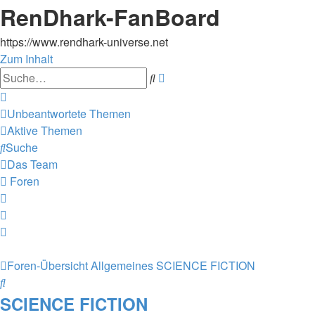
RenDhark-FanBoard
https://www.rendhark-universe.net
Zum Inhalt
Erweiterte
Suche
Suche
Unbeantwortete Themen
Aktive Themen
Suche
Das Team
Foren
Foren-Übersicht
Allgemeines
SCIENCE FICTION
Suche
SCIENCE FICTION