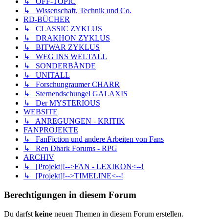
↳ OFF-TOPIC
↳ Wissenschaft, Technik und Co.
RD-BÜCHER
↳ CLASSIC ZYKLUS
↳ DRAKHON ZYKLUS
↳ BITWAR ZYKLUS
↳ WEG INS WELTALL
↳ SONDERBÄNDE
↳ UNITALL
↳ Forschungraumer CHARR
↳ Sternendschungel GALAXIS
↳ Der MYSTERIOUS
WEBSITE
↳ ANREGUNGEN - KRITIK
FANPROJEKTE
↳ FanFiction und andere Arbeiten von Fans
↳ Ren Dhark Forums - RPG
ARCHIV
↳ [Projekt]!-->FAN - LEXIKON<--!
↳ [Projekt]!-->TIMELINE<--!
Berechtigungen in diesem Forum
Du darfst
keine
neuen Themen in diesem Forum erstellen.