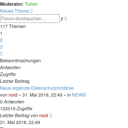
Moderator:
Turion
Neues Thema
Erweiterte
Suche
Suche
117 Themen
1
2
3
Nächste
Bekanntmachungen
Antworten
Zugriffe
Letzter Beitrag
Neue ergänzte Datenschutzrichtlinie
von
noid
» 31. Mai 2018, 22:49 » in
NEWS
0
Antworten
102019
Zugriffe
Letzter Beitrag
von
noid
31. Mai 2018, 22:49