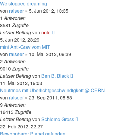
We stopped dreaming
von
raiseer
» 5. Jun 2012, 13:35
1
Antworten
8581
Zugriffe
Letzter Beitrag
von
noid
5. Jun 2012, 23:29
mini Anti-Grav vom MIT
von
raiseer
» 10. Mai 2012, 09:39
2
Antworten
9010
Zugriffe
Letzter Beitrag
von
Ben B. Black
11. Mai 2012, 19:03
Neutrinos mit Überlichtgeschwindigkeit @ CERN
von
raiseer
» 23. Sep 2011, 08:58
9
Antworten
16413
Zugriffe
Letzter Beitrag
von
Schlomo Gross
22. Feb 2012, 22:27
Bewohnbarer Planet gefunden