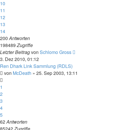
10
11
12
13
14
200
Antworten
198489
Zugriffe
Letzter Beitrag
von
Schlomo Gross
3. Dez 2010, 01:12
Ren Dhark Link Sammlung (RDLS)
von
McDeath
» 25. Sep 2003, 13:11
1
2
3
4
5
62
Antworten
85242
Zugriffe