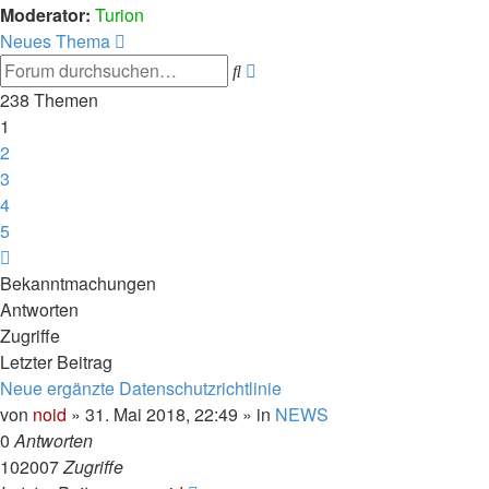
Moderator:
Turion
Neues Thema
Erweiterte
Suche
Suche
238 Themen
1
2
3
4
5
Nächste
Bekanntmachungen
Antworten
Zugriffe
Letzter Beitrag
Neue ergänzte Datenschutzrichtlinie
von
noid
» 31. Mai 2018, 22:49 » in
NEWS
0
Antworten
102007
Zugriffe