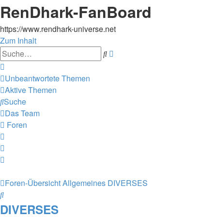
RenDhark-FanBoard
https://www.rendhark-universe.net
Zum Inhalt
Erweiterte
Suche
Suche
Unbeantwortete Themen
Aktive Themen
Suche
Das Team
Foren
Foren-Übersicht
Allgemeines
DIVERSES
Suche
DIVERSES