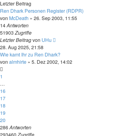
Letzter Beitrag
Ren Dhark Personen Register (RDPR)
von
McDeath
» 26. Sep 2003, 11:55
14
Antworten
51903
Zugriffe
Letzter Beitrag
von
UHu
28. Aug 2025, 21:58
Wie kamt Ihr zu Ren Dhark?
von
almhirte
» 5. Dez 2002, 14:02
1
…
16
17
18
19
20
286
Antworten
293460
Zugriffe