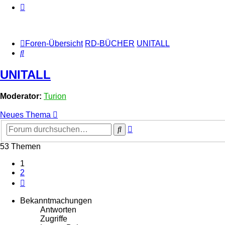
Foren-Übersicht
RD-BÜCHER
UNITALL
Suche
UNITALL
Moderator:
Turion
Neues Thema
Erweiterte
Suche
Suche
53 Themen
1
2
Nächste
Bekanntmachungen
Antworten
Zugriffe