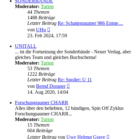
SONDERBÄNDE
Moderator:
Turion
44
Themen
1488
Beiträge
Letzter Beitrag
Re: Schattenraumer 986 Entste…
Neuester
von
UHu
Beitrag
23. Feb 2024, 17:59
UNITALL
... ist die Fortsetzung der Sonderbände - Neuer Verlag, aber
gleiches Team und gleiches Buchschema!
Moderator:
Turion
53
Themen
1222
Beiträge
Letzter Beitrag
Re: Spoiler: U 11
Neuester
von
Bernd Doraner
Beitrag
14. Aug 2020, 14:04
Forschungraumer CHARR
Alles über den beliebten, 12 bändigen, Spin Off Zyklus
Forschungsaumer CHARR...
Moderator:
Turion
15
Themen
604
Beiträge
Neuester
Letzter Beitrag
von
Uwe Helmut Grave