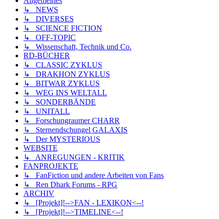
Allgemeines
↳ NEWS
↳ DIVERSES
↳ SCIENCE FICTION
↳ OFF-TOPIC
↳ Wissenschaft, Technik und Co.
RD-BÜCHER
↳ CLASSIC ZYKLUS
↳ DRAKHON ZYKLUS
↳ BITWAR ZYKLUS
↳ WEG INS WELTALL
↳ SONDERBÄNDE
↳ UNITALL
↳ Forschungraumer CHARR
↳ Sternendschungel GALAXIS
↳ Der MYSTERIOUS
WEBSITE
↳ ANREGUNGEN - KRITIK
FANPROJEKTE
↳ FanFiction und andere Arbeiten von Fans
↳ Ren Dhark Forums - RPG
ARCHIV
↳ [Projekt]!-->FAN - LEXIKON<--!
↳ [Projekt]!-->TIMELINE<--!