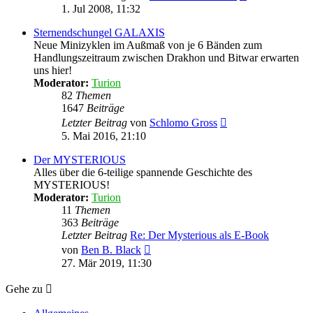
Beitrag
1. Jul 2008, 11:32
Sternendschungel GALAXIS
Neue Minizyklen im Außmaß von je 6 Bänden zum
Handlungszeitraum zwischen Drakhon und Bitwar erwarten
uns hier!
Moderator:
Turion
82
Themen
1647
Beiträge
Neuester
Letzter Beitrag
von
Schlomo Gross
Beitrag
5. Mai 2016, 21:10
Der MYSTERIOUS
Alles über die 6-teilige spannende Geschichte des
MYSTERIOUS!
Moderator:
Turion
11
Themen
363
Beiträge
Letzter Beitrag
Re: Der Mysterious als E-Book
Neuester
von
Ben B. Black
Beitrag
27. Mär 2019, 11:30
Gehe zu