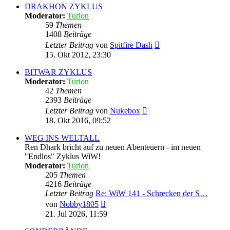
DRAKHON ZYKLUS
Moderator:
Turion
59
Themen
1408
Beiträge
Neuester
Letzter Beitrag
von
Spitfire Dash
Beitrag
15. Okt 2012, 23:30
BITWAR ZYKLUS
Moderator:
Turion
42
Themen
2393
Beiträge
Neuester
Letzter Beitrag
von
Nukebox
Beitrag
18. Okt 2016, 09:52
WEG INS WELTALL
Ren Dhark bricht auf zu neuen Abenteuern - im neuen
"Endlos" Zyklus WiW!
Moderator:
Turion
205
Themen
4216
Beiträge
Letzter Beitrag
Re: WiW 141 - Schrecken der S…
Neuester
von
Nobby1805
Beitrag
21. Jul 2026, 11:59