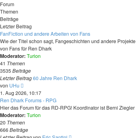
Forum
Themen
Beiträge
Letzter Beitrag
FanFiction und andere Arbeiten von Fans
Wie der Titel schon sagt, Fangeschichten und andere Projekte
von Fans für Ren Dhark
Moderator:
Turion
41
Themen
3535
Beiträge
Letzter Beitrag
60 Jahre Ren Dhark
Neuester
von
UHu
Beitrag
1. Aug 2026, 10:17
Ren Dhark Forums - RPG
Hier das Forum für das RD-RPG! Koordinator ist Berni Ziegler
Moderator:
Turion
20
Themen
666
Beiträge
Neuester
Letzter Beitrag
von
Eric Santini