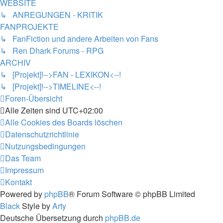
WEBSITE
↳ ANREGUNGEN - KRITIK
FANPROJEKTE
↳ FanFiction und andere Arbeiten von Fans
↳ Ren Dhark Forums - RPG
ARCHIV
↳ [Projekt]!-->FAN - LEXIKON<--!
↳ [Projekt]!-->TIMELINE<--!
Foren-Übersicht
Alle Zeiten sind
UTC+02:00
Alle Cookies des Boards löschen
Datenschutzrichtlinie
Nutzungsbedingungen
Das Team
Impressum
Kontakt
Powered by
phpBB
® Forum Software © phpBB Limited
Black
Style by
Arty
Deutsche Übersetzung durch
phpBB.de