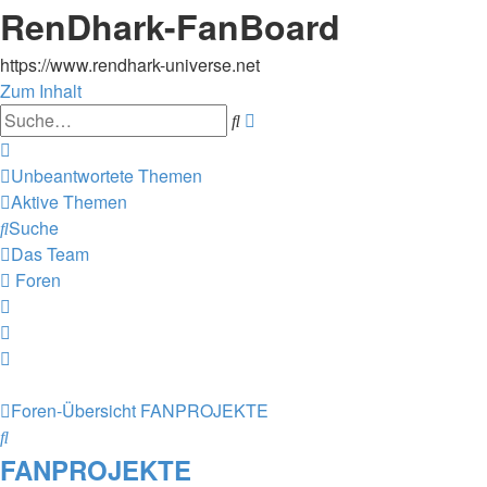
RenDhark-FanBoard
https://www.rendhark-universe.net
Zum Inhalt
Erweiterte
Suche
Suche
Unbeantwortete Themen
Aktive Themen
Suche
Das Team
Foren
Foren-Übersicht
FANPROJEKTE
Suche
FANPROJEKTE