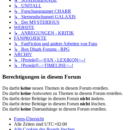
↳ SONDERBÄNDE
↳ UNITALL
↳ Forschungraumer CHARR
↳ Sternendschungel GALAXIS
↳ Der MYSTERIOUS
WEBSITE
↳ ANREGUNGEN - KRITIK
FANPROJEKTE
↳ FanFiction und andere Arbeiten von Fans
↳ Ren Dhark Forums - RPG
ARCHIV
↳ [Projekt]!-->FAN - LEXIKON<--!
↳ [Projekt]!-->TIMELINE<--!
Berechtigungen in diesem Forum
Du darfst
keine
neuen Themen in diesem Forum erstellen.
Du darfst
keine
Antworten zu Themen in diesem Forum erstellen.
Du darfst deine Beiträge in diesem Forum
nicht
ändern.
Du darfst deine Beiträge in diesem Forum
nicht
löschen.
Du darfst
keine
Dateianhänge in diesem Forum erstellen.
Foren-Übersicht
Alle Zeiten sind
UTC+02:00
Alle Cookies des Boards löschen