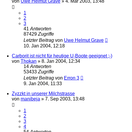
von
Uwe Helmut Grave
» 4. Mär 2003, 13:48
1
2
3
41
Antworten
87429
Zugriffe
Letzter Beitrag
von
Uwe Helmut Grave
10. Jan 2004, 12:18
Carborit ist nicht für heutige U-Boote geeignet ;-)
von
Thokan
» 8. Jan 2004, 12:34
14
Antworten
53433
Zugriffe
Letzter Beitrag
von
Erron 3
9. Jan 2004, 11:33
Zyzzkt in unserer Milchstrasse
von
manibeja
» 7. Sep 2003, 13:48
1
2
3
4
54
Antworten