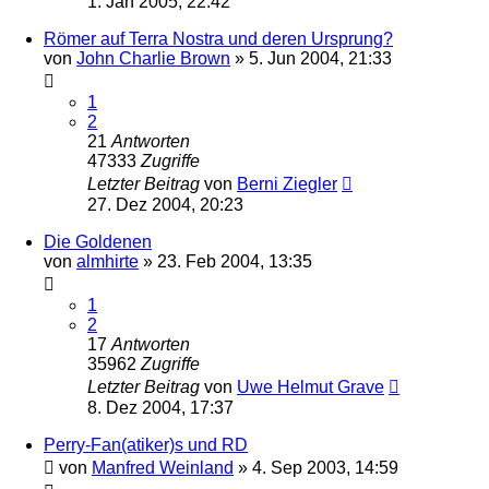
1. Jan 2005, 22:42
Römer auf Terra Nostra und deren Ursprung?
von
John Charlie Brown
» 5. Jun 2004, 21:33
1
2
21
Antworten
47333
Zugriffe
Letzter Beitrag
von
Berni Ziegler
27. Dez 2004, 20:23
Die Goldenen
von
almhirte
» 23. Feb 2004, 13:35
1
2
17
Antworten
35962
Zugriffe
Letzter Beitrag
von
Uwe Helmut Grave
8. Dez 2004, 17:37
Perry-Fan(atiker)s und RD
von
Manfred Weinland
» 4. Sep 2003, 14:59