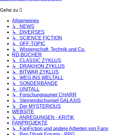
Gehe zu
Allgemeines
↳ NEWS
↳ DIVERSES
↳ SCIENCE FICTION
↳ OFF-TOPIC
↳ Wissenschaft, Technik und Co.
RD-BÜCHER
↳ CLASSIC ZYKLUS
↳ DRAKHON ZYKLUS
↳ BITWAR ZYKLUS
↳ WEG INS WELTALL
↳ SONDERBÄNDE
↳ UNITALL
↳ Forschungraumer CHARR
↳ Sternendschungel GALAXIS
↳ Der MYSTERIOUS
WEBSITE
↳ ANREGUNGEN - KRITIK
FANPROJEKTE
↳ FanFiction und andere Arbeiten von Fans
↳ Ren Dhark Forums - RPG