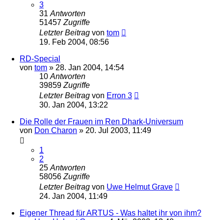
3
31
Antworten
51457
Zugriffe
Letzter Beitrag
von
tom
19. Feb 2004, 08:56
RD-Special
von
tom
» 28. Jan 2004, 14:54
10
Antworten
39859
Zugriffe
Letzter Beitrag
von
Erron 3
30. Jan 2004, 13:22
Die Rolle der Frauen im Ren Dhark-Universum
von
Don Charon
» 20. Jul 2003, 11:49
1
2
25
Antworten
58056
Zugriffe
Letzter Beitrag
von
Uwe Helmut Grave
24. Jan 2004, 11:49
Eigener Thread für ARTUS - Was haltet ihr von ihm?