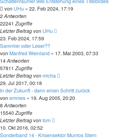
Schattenraumer 986 Entstehung eines Titelbildes
von
UHu
» 22. Feb 2024, 17:19
2
Antworten
22241
Zugriffe
Letzter Beitrag
von
UHu
23. Feb 2024, 17:59
Sammler oder Leser??
von
Manfred Weinland
» 17. Mai 2003, 07:33
14
Antworten
57811
Zugriffe
Letzter Beitrag
von
micha
29. Jul 2017, 00:18
In der Zukunft - dann einen Schritt zurück
von
emmes
» 19. Aug 2005, 20:20
8
Antworten
15540
Zugriffe
Letzter Beitrag
von
tom
10. Okt 2016, 02:52
Sonderband 14 - Krisensektor Munros Stern