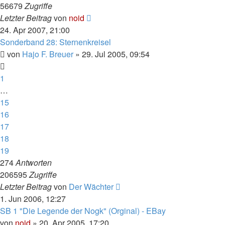
56679
Zugriffe
Letzter Beitrag
von
noid
24. Apr 2007, 21:00
Sonderband 28: Sternenkreisel
von
Hajo F. Breuer
» 29. Jul 2005, 09:54
1
…
15
16
17
18
19
274
Antworten
206595
Zugriffe
Letzter Beitrag
von
Der Wächter
1. Jun 2006, 12:27
SB 1 "Die Legende der Nogk" (Orginal) - EBay
von
noid
» 20. Apr 2005, 17:20