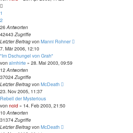
1
2
26
Antworten
42443
Zugriffe
Letzter Beitrag
von
Manni Rohner
7. Mär 2006, 12:10
"Im Dschungel von Grah"
von
almhirte
» 28. Mai 2003, 09:59
12
Antworten
37024
Zugriffe
Letzter Beitrag
von
McDeath
23. Nov 2005, 11:37
Rebell der Mysterious
von
noid
» 14. Feb 2003, 21:50
10
Antworten
31374
Zugriffe
Letzter Beitrag
von
McDeath