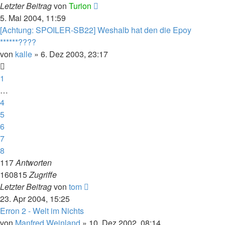
Letzter Beitrag
von
Turion
5. Mai 2004, 11:59
[Achtung: SPOILER-SB22] Weshalb hat den die Epoy
******????
von
kalle
» 6. Dez 2003, 23:17
1
…
4
5
6
7
8
117
Antworten
160815
Zugriffe
Letzter Beitrag
von
tom
23. Apr 2004, 15:25
Erron 2 - Welt im Nichts
von
Manfred Weinland
» 10. Dez 2002, 08:14