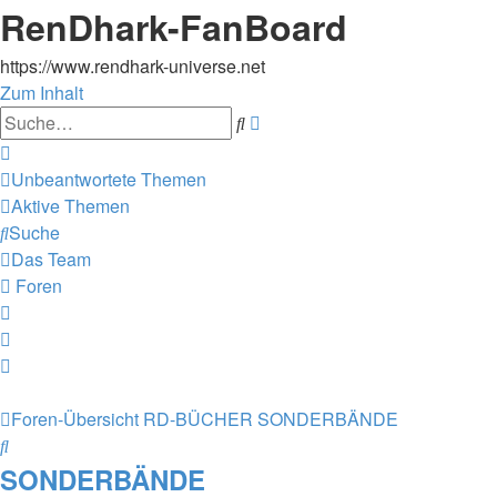
RenDhark-FanBoard
https://www.rendhark-universe.net
Zum Inhalt
Erweiterte
Suche
Suche
Unbeantwortete Themen
Aktive Themen
Suche
Das Team
Foren
Foren-Übersicht
RD-BÜCHER
SONDERBÄNDE
Suche
SONDERBÄNDE