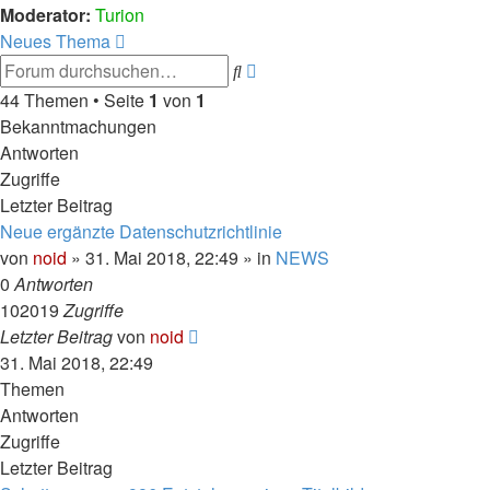
Moderator:
Turion
Neues Thema
Erweiterte
Suche
Suche
44 Themen • Seite
1
von
1
Bekanntmachungen
Antworten
Zugriffe
Letzter Beitrag
Neue ergänzte Datenschutzrichtlinie
von
noid
» 31. Mai 2018, 22:49 » in
NEWS
0
Antworten
102019
Zugriffe
Letzter Beitrag
von
noid
31. Mai 2018, 22:49
Themen
Antworten
Zugriffe
Letzter Beitrag