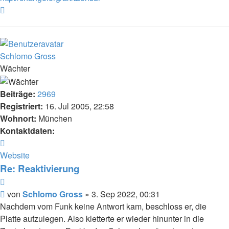
Nach
oben
Schlomo Gross
Wächter
Beiträge:
2969
Registriert:
16. Jul 2005, 22:58
Wohnort:
München
Kontaktdaten:
Kontaktdaten
von
Website
Schlomo
Re: Reaktivierung
Gross
Zitat
Beitrag
von
Schlomo Gross
»
3. Sep 2022, 00:31
Nachdem vom Funk keine Antwort kam, beschloss er, die
Platte aufzulegen. Also kletterte er wieder hinunter in die