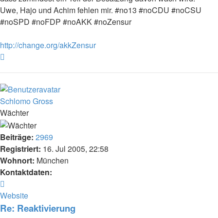
Uwe, Hajo und Achim fehlen mir. #no13 #noCDU #noCSU
#noSPD #noFDP #noAKK #noZensur
http://change.org/akkZensur
Nach
oben
Schlomo Gross
Wächter
Beiträge:
2969
Registriert:
16. Jul 2005, 22:58
Wohnort:
München
Kontaktdaten:
Kontaktdaten
von
Website
Schlomo
Re: Reaktivierung