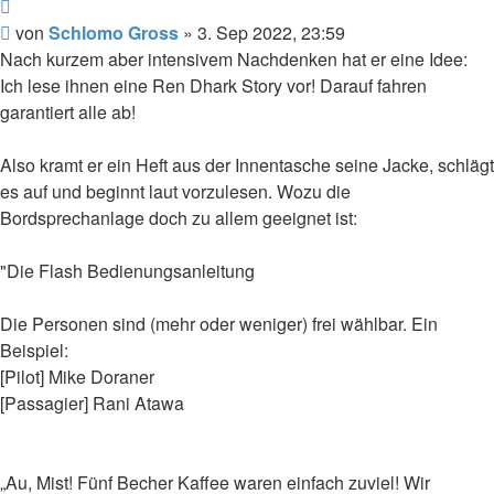
Gross
Zitat
Beitrag
von
Schlomo Gross
»
3. Sep 2022, 23:59
Nach kurzem aber intensivem Nachdenken hat er eine Idee:
Ich lese ihnen eine Ren Dhark Story vor! Darauf fahren
garantiert alle ab!
Also kramt er ein Heft aus der Innentasche seine Jacke, schlägt
es auf und beginnt laut vorzulesen. Wozu die
Bordsprechanlage doch zu allem geeignet ist:
"Die Flash Bedienungsanleitung
Die Personen sind (mehr oder weniger) frei wählbar. Ein
Beispiel:
[Pilot] Mike Doraner
[Passagier] Rani Atawa
„Au, Mist! Fünf Becher Kaffee waren einfach zuviel! Wir