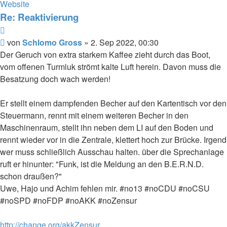
von
Website
Schlomo
Re: Reaktivierung
Gross
Zitat
Beitrag
von
Schlomo Gross
»
2. Sep 2022, 00:30
Der Geruch von extra starkem Kaffee zieht durch das Boot,
vom offenen Turmluk strömt kalte Luft herein. Davon muss die
Besatzung doch wach werden!
Er stellt einem dampfenden Becher auf den Kartentisch vor den
Steuermann, rennt mit einem weiteren Becher in den
Maschinenraum, stellt ihn neben dem LI auf den Boden und
rennt wieder vor in die Zentrale, klettert hoch zur Brücke. Irgend
wer muss schließlich Ausschau halten. über die Sprechanlage
ruft er hinunter: "Funk, ist die Meldung an den B.E.R.N.D.
schon draußen?"
Uwe, Hajo und Achim fehlen mir. #no13 #noCDU #noCSU
#noSPD #noFDP #noAKK #noZensur
http://change.org/akkZensur