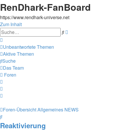
RenDhark-FanBoard
https://www.rendhark-universe.net
Zum Inhalt
Erweiterte
Suche
Suche
Unbeantwortete Themen
Aktive Themen
Suche
Das Team
Foren
Foren-Übersicht
Allgemeines
NEWS
Suche
Reaktivierung