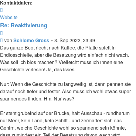
Kontaktdaten:
Kontaktdaten
von
Website
Schlomo
Re: Reaktivierung
Gross
Zitat
Beitrag
von
Schlomo Gross
»
3. Sep 2022, 23:49
Das ganze Boot riecht nach Kaffee, die Platte spielt in
Endlosschleife, aber die Besatzung wird einfach nicht wach.
Was soll ich blos machen? Vielleicht muss ich ihnen eine
Geschichte vorlesen! Ja, das isses!
Nur: Wenn die Geschichte zu langweilig ist, dann pennen sie
darauf noch tiefer und fester. Also muss ich wohl etwas super-
spannendes finden. Hm. Nur was?
Er steht grübelnd auf der Brücke, hält Ausschau - rundherum
nur Meer, kein Land, kein Schiff - und zermartert sich das
Gehirn, welche Geschichte wohl so spannend sein könnte,
dass zumindest ein Teil der Besatzung davon wach wird.