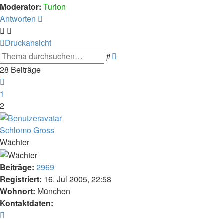
Moderator:
Turion
Antworten
Druckansicht
Erweiterte
Suche
Suche
28 Beiträge
Vorherige
1
2
Schlomo Gross
Wächter
Beiträge:
2969
Registriert:
16. Jul 2005, 22:58
Wohnort:
München
Kontaktdaten:
Kontaktdaten