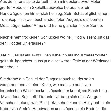
Aus dem Tor stapfte daraufhin ein mindestens zwei Meter
großer Roboter in Skelettbausweise heraus, der ein
Handwägelchen hinter sich her zog. Sein Schädel glich einem
Totenkopf mit zwei leuchtenden roten Augen, die silbernen
Metallträger seiner Arme und Beine glänzten in der Sonne.
Nach einem trockenen Schlucken wollte [Pilot] wissen: „Ist das
der Pilot der Untertasse?“
„Nein. Das ist ein T-801. Den habe ich als Industrierestposten
gekauft. Irgendwer muss ja die schweren Teile in der Werkstadt
anheben.“
Sie drehte am Deckel der Diagnosebuchse, der sofort
vorsprang und an einer Kette, wie man sie auch von
terranischen Waschbeckenstöpseln her kennt, am Flash hing.
„Mysterious Bajonett.“ Darunter verbarg sich eine Worgun
Verschachtelung, wie [Pilot] jetzt sehen konnte. Hildy nahm ein
Kabel von Arnie`s Handwagen und stöpselte ein Ende in die