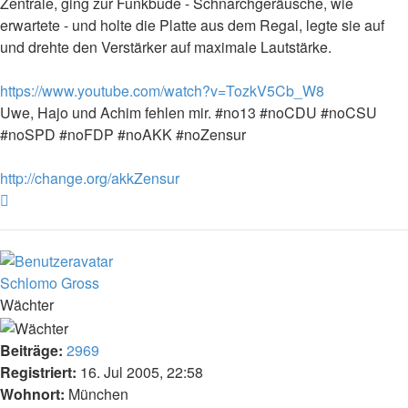
Zentrale, ging zur Funkbude - Schnarchgeräusche, wie
erwartete - und holte die Platte aus dem Regal, legte sie auf
und drehte den Verstärker auf maximale Lautstärke.
https://www.youtube.com/watch?v=TozkV5Cb_W8
Uwe, Hajo und Achim fehlen mir. #no13 #noCDU #noCSU
#noSPD #noFDP #noAKK #noZensur
http://change.org/akkZensur
Nach
oben
Schlomo Gross
Wächter
Beiträge:
2969
Registriert:
16. Jul 2005, 22:58
Wohnort:
München