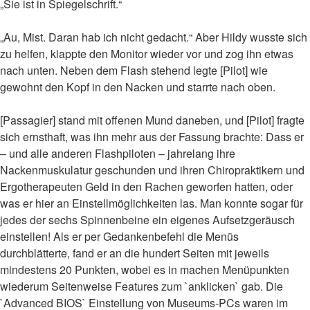
„Sie ist in Spiegelschrift.“
„Au, Mist. Daran hab ich nicht gedacht.“ Aber Hildy wusste sich
zu helfen, klappte den Monitor wieder vor und zog ihn etwas
nach unten. Neben dem Flash stehend legte [Pilot] wie
gewohnt den Kopf in den Nacken und starrte nach oben.
[Passagier] stand mit offenen Mund daneben, und [Pilot] fragte
sich ernsthaft, was ihn mehr aus der Fassung brachte: Dass er
– und alle anderen Flashpiloten – jahrelang ihre
Nackenmuskulatur geschunden und ihren Chiropraktikern und
Ergotherapeuten Geld in den Rachen geworfen hatten, oder
was er hier an Einstellmöglichkeiten las. Man konnte sogar für
jedes der sechs Spinnenbeine ein eigenes Aufsetzgeräusch
einstellen! Als er per Gedankenbefehl die Menüs
durchblätterte, fand er an die hundert Seiten mit jeweils
mindestens 20 Punkten, wobei es in machen Menüpunkten
wiederum Seitenweise Features zum `anklicken` gab. Die
`Advanced BIOS` Einstellung von Museums-PCs waren im