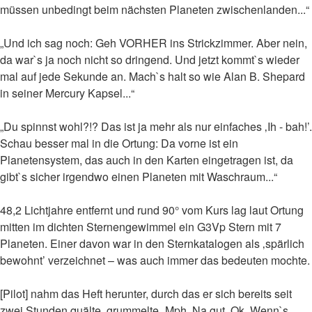
müssen unbedingt beim nächsten Planeten zwischenlanden...“
„Und ich sag noch: Geh VORHER ins Strickzimmer. Aber nein,
da war`s ja noch nicht so dringend. Und jetzt kommt`s wieder
mal auf jede Sekunde an. Mach`s halt so wie Alan B. Shepard
in seiner Mercury Kapsel...“
„Du spinnst wohl?!? Das ist ja mehr als nur einfaches ‚Ih - bah!’.
Schau besser mal in die Ortung: Da vorne ist ein
Planetensystem, das auch in den Karten eingetragen ist, da
gibt`s sicher irgendwo einen Planeten mit Waschraum...“
48,2 Lichtjahre entfernt und rund 90° vom Kurs lag laut Ortung
mitten im dichten Sternengewimmel ein G3Vp Stern mit 7
Planeten. Einer davon war in den Sternkatalogen als ‚spärlich
bewohnt’ verzeichnet – was auch immer das bedeuten mochte.
[Pilot] nahm das Heft herunter, durch das er sich bereits seit
zwei Stunden quälte, grummelte „Mph. Na gut. Ok. Wenn`s