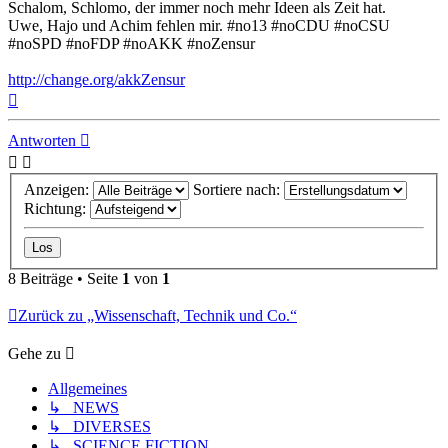
Schalom, Schlomo, der immer noch mehr Ideen als Zeit hat.
Uwe, Hajo und Achim fehlen mir. #no13 #noCDU #noCSU
#noSPD #noFDP #noAKK #noZensur
http://change.org/akkZensur
Nach
oben
Antworten
Anzeigen:
Sortiere nach:
Richtung:
8 Beiträge • Seite
1
von
1
Zurück zu „Wissenschaft, Technik und Co.“
Gehe zu
Allgemeines
↳ NEWS
↳ DIVERSES
↳ SCIENCE FICTION