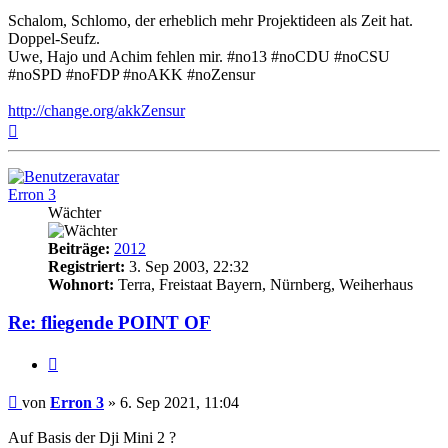
Schalom, Schlomo, der erheblich mehr Projektideen als Zeit hat.
Doppel-Seufz.
Uwe, Hajo und Achim fehlen mir. #no13 #noCDU #noCSU
#noSPD #noFDP #noAKK #noZensur
http://change.org/akkZensur
Nach
oben
Erron 3
Wächter
Beiträge:
2012
Registriert:
3. Sep 2003, 22:32
Wohnort:
Terra, Freistaat Bayern, Nürnberg, Weiherhaus
Re: fliegende POINT OF
Zitat
Beitrag
von
Erron 3
»
6. Sep 2021, 11:04
Auf Basis der Dji Mini 2 ?