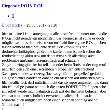
fliegende POINT OF
Zitat
Beitrag
von
micha
»
25. Jun 2017, 23:28
hier mal eine kleine anregung an alle bastelfreunde unter uns. da die
P O.ja nicht gerade ein meilenstein der geometrie ist sollte es doch
möglich sein das die meisten von uns bald ihre eigene P O.abheben
lassen können! man bräuchte dazu:1 elektronik aus der
drohnentechnik(günstige drohne kaufen dann ist auch schon die
fernbedienung akku usw.mit dabei.muss sich allerdings auch
problemlos ausbauen lassen.einfach mal schauen)
2.styroporring,gibts im bastelladen oder beim floristen.der ring muß
natürlich den sich einzusetzenden 4 propellern entsprechen!
3.entsprechendes werkzeug (lochsaege für die propeller) geduld und
ein geschicktes händchen.danach ein bisschen auf hübschen,blau-
lila metallic lack darf natürlich nicht das styropor angreifen. tja, dann
bin ich mal gespannt wann ich die ersten POINT OF´s fliegen sehe.
ich selbst werde mich natürlich auch mit der thematik befassen aber
erst nach meinem sehnlichst erwarteten italien urlaub.so,ich
wünsche allen mitgliedern noch einen schönen sonntag abend
äähhhh nacht!
Nach