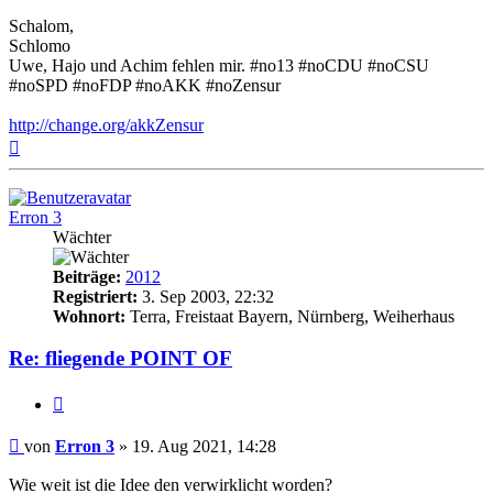
Schalom,
Schlomo
Uwe, Hajo und Achim fehlen mir. #no13 #noCDU #noCSU
#noSPD #noFDP #noAKK #noZensur
http://change.org/akkZensur
Nach
oben
Erron 3
Wächter
Beiträge:
2012
Registriert:
3. Sep 2003, 22:32
Wohnort:
Terra, Freistaat Bayern, Nürnberg, Weiherhaus
Re: fliegende POINT OF
Zitat
Beitrag
von
Erron 3
»
19. Aug 2021, 14:28
Wie weit ist die Idee den verwirklicht worden?