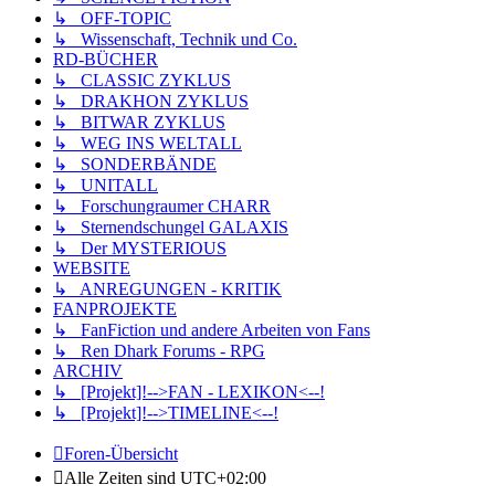
↳ OFF-TOPIC
↳ Wissenschaft, Technik und Co.
RD-BÜCHER
↳ CLASSIC ZYKLUS
↳ DRAKHON ZYKLUS
↳ BITWAR ZYKLUS
↳ WEG INS WELTALL
↳ SONDERBÄNDE
↳ UNITALL
↳ Forschungraumer CHARR
↳ Sternendschungel GALAXIS
↳ Der MYSTERIOUS
WEBSITE
↳ ANREGUNGEN - KRITIK
FANPROJEKTE
↳ FanFiction und andere Arbeiten von Fans
↳ Ren Dhark Forums - RPG
ARCHIV
↳ [Projekt]!-->FAN - LEXIKON<--!
↳ [Projekt]!-->TIMELINE<--!
Foren-Übersicht
Alle Zeiten sind
UTC+02:00