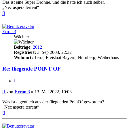
Das ist eine Super Drohne, und die hätte ich auch selber.
„Nec aspera terrent“
Nach
oben
Erron 3
Wächter
Beiträge:
2012
Registriert:
3. Sep 2003, 22:32
Wohnort:
Terra, Freistaat Bayern, Nürnberg, Weiherhaus
Re: fliegende POINT OF
Zitat
Beitrag
von
Erron 3
»
13. Mai 2022, 10:03
Was ist eigentlich aus der fliegenden PoinOf geworden?
„Nec aspera terrent“
Nach
oben