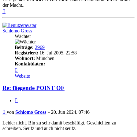
der Macht..
Nach
oben
Schlomo Gross
Wächter
Beiträge:
2969
Registriert:
16. Jul 2005, 22:58
Wohnort:
München
Kontaktdaten:
Kontaktdaten
von
Website
Schlomo
Gross
Re: fliegende POINT OF
Zitat
Beitrag
von
Schlomo Gross
»
20. Jun 2024, 07:46
Leider nicht. Bin zu sehr damit beschäftigt, Geschichten zu
schreiben. Seufz und auch nicht seufz.