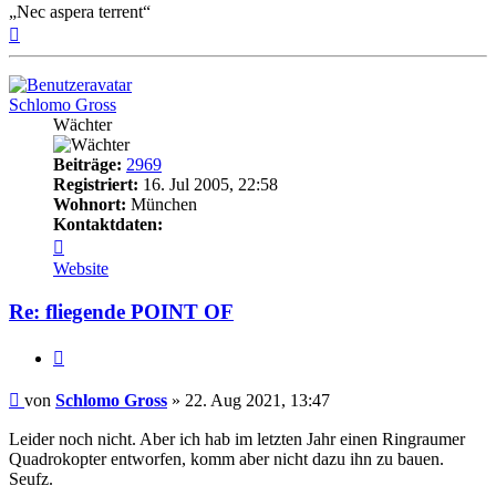
„Nec aspera terrent“
Nach
oben
Schlomo Gross
Wächter
Beiträge:
2969
Registriert:
16. Jul 2005, 22:58
Wohnort:
München
Kontaktdaten:
Kontaktdaten
von
Website
Schlomo
Gross
Re: fliegende POINT OF
Zitat
Beitrag
von
Schlomo Gross
»
22. Aug 2021, 13:47
Leider noch nicht. Aber ich hab im letzten Jahr einen Ringraumer
Quadrokopter entworfen, komm aber nicht dazu ihn zu bauen.
Seufz.