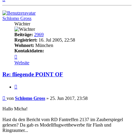
oben
Schlomo Gross
Wächter
Beiträge:
2969
Registriert:
16. Jul 2005, 22:58
Wohnort:
München
Kontaktdaten:
Kontaktdaten
von
Website
Schlomo
Gross
Re: fliegende POINT OF
Zitat
Beitrag
von
Schlomo Gross
»
25. Jun 2017, 23:58
Hallo Micha!
Hast du den Bericht vom RD Fantreffen 2137 im Zauberspiegel
gelesen? Da gab es Modellflugwettbewerbe für Flash und
Ringraumer...