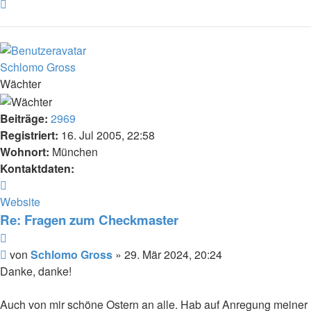
Nach
oben
Schlomo Gross
Wächter
Beiträge:
2969
Registriert:
16. Jul 2005, 22:58
Wohnort:
München
Kontaktdaten:
Kontaktdaten
von
Website
Schlomo
Re: Fragen zum Checkmaster
Gross
Zitat
Beitrag
von
Schlomo Gross
»
29. Mär 2024, 20:24
Danke, danke!
Auch von mir schöne Ostern an alle. Hab auf Anregung meiner