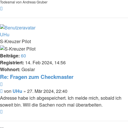
Todesmal von Andreas Gruber
Nach
oben
UHu
S-Kreuzer Pilot
Beiträge:
60
Registriert:
14. Feb 2024, 14:56
Wohnort:
Goslar
Re: Fragen zum Checkmaster
Zitat
Beitrag
von
UHu
»
27. Mär 2024, 22:40
Adresse habe ich abgespeichert. Ich melde mich, sobald ich
soweit bin. Will die Sachen noch mal überarbeiten.
Nach
oben