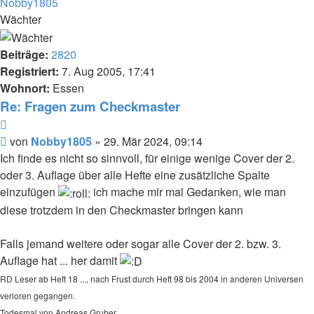
Nobby1805
Wächter
Beiträge:
2820
Registriert:
7. Aug 2005, 17:41
Wohnort:
Essen
Re: Fragen zum Checkmaster
Zitat
Beitrag
von
Nobby1805
»
29. Mär 2024, 09:14
Ich finde es nicht so sinnvoll, für einige wenige Cover der 2.
oder 3. Auflage über alle Hefte eine zusätzliche Spalte
einzufügen
ich mache mir mal Gedanken, wie man
diese trotzdem in den Checkmaster bringen kann
Falls jemand weitere oder sogar alle Cover der 2. bzw. 3.
Auflage hat ... her damit
RD Leser ab Heft 18 ..., nach Frust durch Heft 98 bis 2004 in anderen Universen
verloren gegangen.
Todesmal von Andreas Gruber