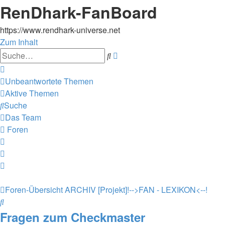
RenDhark-FanBoard
https://www.rendhark-universe.net
Zum Inhalt
Erweiterte
Suche
Suche
Unbeantwortete Themen
Aktive Themen
Suche
Das Team
Foren
Foren-Übersicht
ARCHIV
[Projekt]!-->FAN - LEXIKON<--!
Suche
Fragen zum Checkmaster