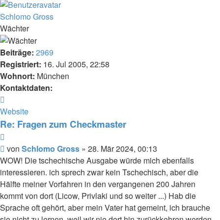
Schlomo Gross
Wächter
Beiträge:
2969
Registriert:
16. Jul 2005, 22:58
Wohnort:
München
Kontaktdaten:
Kontaktdaten
von
Website
Schlomo
Re: Fragen zum Checkmaster
Gross
Zitat
Beitrag
von
Schlomo Gross
»
28. Mär 2024, 00:13
WOW! Die tschechische Ausgabe würde mich ebenfalls
interessieren. ich sprech zwar kein Tschechisch, aber die
Hälfte meiner Vorfahren in den vergangenen 200 Jahren
kommt von dort (Licow, Privlaki und so weiter ...) Hab die
Sprache oft gehört, aber mein Vater hat gemeint, ich brauche
sie nicht zu lernen, weil wir nie dort hin zurückkehren werden.