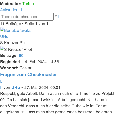
Moderator:
Turion
Antworten
Erweiterte
Suche
Suche
11 Beiträge • Seite
1
von
1
UHu
S-Kreuzer Pilot
Beiträge:
60
Registriert:
14. Feb 2024, 14:56
Wohnort:
Goslar
Fragen zum Checkmaster
Zitat
Beitrag
von
UHu
»
27. Mär 2024, 00:01
Respekt, gute Arbeit. Dann auch noch eine Timeline zu Projekt
99. Da hat sich jemand wirklich Arbeit gemacht. Nur habe ich
den Verdacht, dass auch hier die selbe Ruhe wie im Forum
eingekehrt ist. Lass mich aber gerne eines besseren belehren.