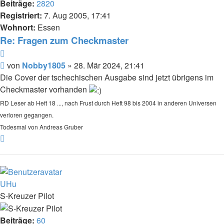
Beiträge:
2820
Registriert:
7. Aug 2005, 17:41
Wohnort:
Essen
Re: Fragen zum Checkmaster
Zitat
Beitrag
von
Nobby1805
»
28. Mär 2024, 21:41
Die Cover der tschechischen Ausgabe sind jetzt übrigens im
Checkmaster vorhanden
RD Leser ab Heft 18 ..., nach Frust durch Heft 98 bis 2004 in anderen Universen
verloren gegangen.
Todesmal von Andreas Gruber
Nach
oben
UHu
S-Kreuzer Pilot
Beiträge:
60