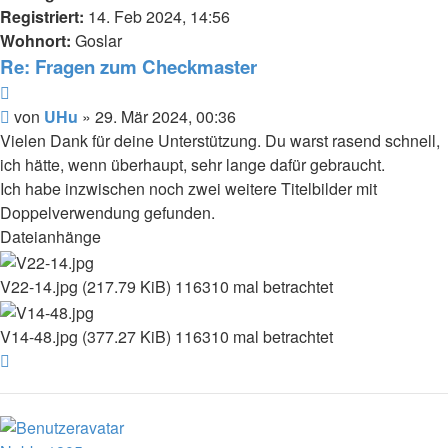
Registriert:
14. Feb 2024, 14:56
Wohnort:
Goslar
Re: Fragen zum Checkmaster
Zitat
Beitrag
von
UHu
»
29. Mär 2024, 00:36
Vielen Dank für deine Unterstützung. Du warst rasend schnell,
ich hätte, wenn überhaupt, sehr lange dafür gebraucht.
Ich habe inzwischen noch zwei weitere Titelbilder mit
Doppelverwendung gefunden.
Dateianhänge
V22-14.jpg (217.79 KiB) 116310 mal betrachtet
V14-48.jpg (377.27 KiB) 116310 mal betrachtet
Nach
oben