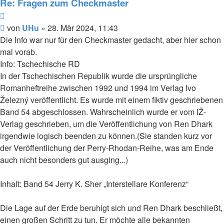
Re: Fragen zum Checkmaster
Zitat
Beitrag
von
UHu
»
28. Mär 2024, 11:43
Die Info war nur für den Checkmaster gedacht, aber hier schon
mal vorab.
Info: Tschechische RD
In der Tschechischen Republik wurde die ursprüngliche
Romanheftreihe zwischen 1992 und 1994 im Verlag Ivo
Železný veröffentlicht. Es wurde mit einem fiktiv geschriebenen
Band 54 abgeschlossen. Wahrscheinlich wurde er vom IŽ-
Verlag geschrieben, um die Veröffentlichung von Ren Dhark
irgendwie logisch beenden zu können.(Sie standen kurz vor
der Veröffentlichung der Perry-Rhodan-Reihe, was am Ende
auch nicht besonders gut ausging...)
Inhalt: Band 54 Jerry K. Sher „Interstellare Konferenz“
Die Lage auf der Erde beruhigt sich und Ren Dhark beschließt,
einen großen Schritt zu tun. Er möchte alle bekannten