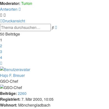
Moderator:
Turion
Antworten
Druckansicht
Erweiterte
Suche
Suche
50 Beiträge
1
2
3
4
Nächste
Hajo F. Breuer
GSO-Chef
Beiträge:
2260
Registriert:
7. Mär 2003, 10:05
Wohnort:
Mönchengladbach