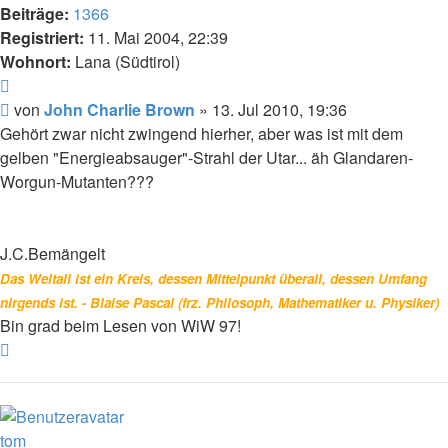
Beiträge:
1366
Registriert:
11. Mai 2004, 22:39
Wohnort:
Lana (Südtirol)
Zitat
Beitrag
von
John Charlie Brown
»
13. Jul 2010, 19:36
Gehört zwar nicht zwingend hierher, aber was ist mit dem
gelben "Energieabsauger"-Strahl der Utar... äh Glandaren-
Worgun-Mutanten???
J.C.Bemängelt
Das Weltall ist ein Kreis, dessen Mittelpunkt überall, dessen Umfang
nirgends ist. - Blaise Pascal (frz. Philosoph, Mathematiker u. Physiker)
Bin grad beim Lesen von WiW 97!
Nach
oben
tom