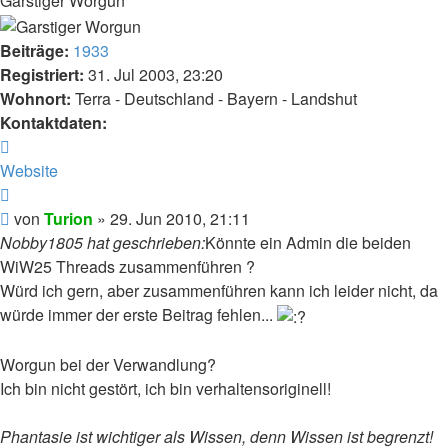
Garstiger Worgun
Beiträge:
1933
Registriert:
31. Jul 2003, 23:20
Wohnort:
Terra - Deutschland - Bayern - Landshut
Kontaktdaten:
Kontaktdaten
von
Website
Turion
Zitat
Beitrag
von
Turion
»
29. Jun 2010, 21:11
Nobby1805 hat geschrieben:
Könnte ein Admin die beiden
WiW25 Threads zusammenführen ?
Würd ich gern, aber zusammenführen kann ich leider nicht, da
würde immer der erste Beitrag fehlen...
Worgun bei der Verwandlung?
Ich bin nicht gestört, ich bin verhaltensoriginell!
Phantasie ist wichtiger als Wissen, denn Wissen ist begrenzt!