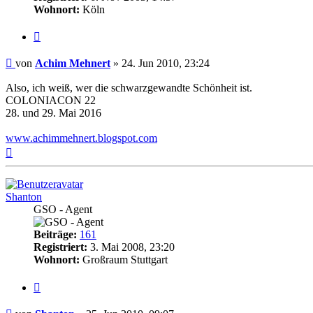
Wohnort:
Köln
Zitat
Beitrag
von
Achim Mehnert
»
24. Jun 2010, 23:24
Also, ich weiß, wer die schwarzgewandte Schönheit ist.
COLONIACON 22
28. und 29. Mai 2016
www.achimmehnert.blogspot.com
Nach
oben
Shanton
GSO - Agent
Beiträge:
161
Registriert:
3. Mai 2008, 23:20
Wohnort:
Großraum Stuttgart
Zitat
Beitrag