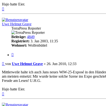
Hajo hatte Eier.
Nach
oben
Uwe Helmut Grave
TerraPress Reporter
Beiträge:
4849
Registriert:
3. Jan 2003, 11:35
Wohnort:
Wolfenbüttel
Zitat
Beitrag
von
Uwe Helmut Grave
»
26. Jun 2010, 12:33
Mittlerweile halte ich auch Jans neues WiW-25-Exposé in den Händen.
am meisten entsetzt: Mir wurde keine solche Szene ins Expo geschri
Freude am Lesen! U.H.G.
Hajo hatte Eier.
Nach
oben