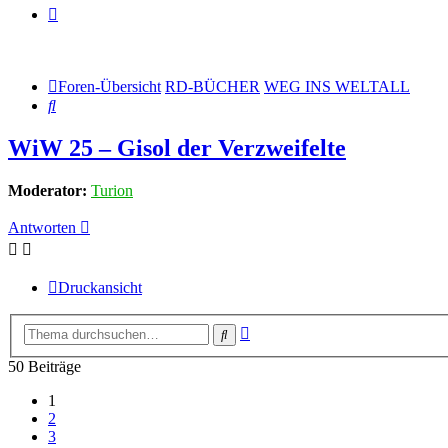
Foren-Übersicht
RD-BÜCHER
WEG INS WELTALL
Suche
WiW 25 – Gisol der Verzweifelte
Moderator:
Turion
Antworten
Druckansicht
Erweiterte
Suche
Suche
50 Beiträge
1
2
3