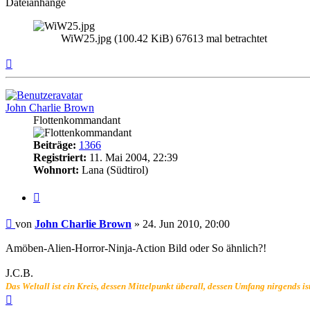
Dateianhänge
WiW25.jpg (100.42 KiB) 67613 mal betrachtet
Nach
oben
John Charlie Brown
Flottenkommandant
Beiträge:
1366
Registriert:
11. Mai 2004, 22:39
Wohnort:
Lana (Südtirol)
Zitat
Beitrag
von
John Charlie Brown
»
24. Jun 2010, 20:00
Amöben-Alien-Horror-Ninja-Action Bild oder So ähnlich?!
J.C.B.
Das Weltall ist ein Kreis, dessen Mittelpunkt überall, dessen Umfang nirgends is
Nach
oben