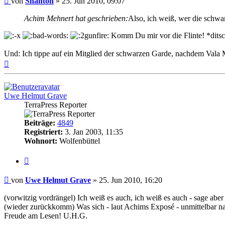
von
Shanton
»
25. Jun 2010, 09:07
Achim Mehnert hat geschrieben:
Also, ich weiß, wer die schwa
Komm Du mir vor die Flinte! *dits
Und: Ich tippe auf ein Mitglied der schwarzen Garde, nachdem Val
Nach
oben
Uwe Helmut Grave
TerraPress Reporter
Beiträge:
4849
Registriert:
3. Jan 2003, 11:35
Wohnort:
Wolfenbüttel
Zitat
Beitrag
von
Uwe Helmut Grave
»
25. Jun 2010, 16:20
(vorwitzig vordrängel) Ich weiß es auch, ich weiß es auch - sage aber
(wieder zurückkomm) Was sich - laut Achims Exposé - unmittelbar nac
Freude am Lesen! U.H.G.