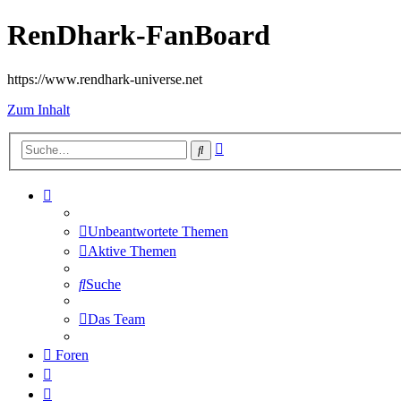
RenDhark-FanBoard
https://www.rendhark-universe.net
Zum Inhalt
Erweiterte
Suche
Suche
Unbeantwortete Themen
Aktive Themen
Suche
Das Team
Foren