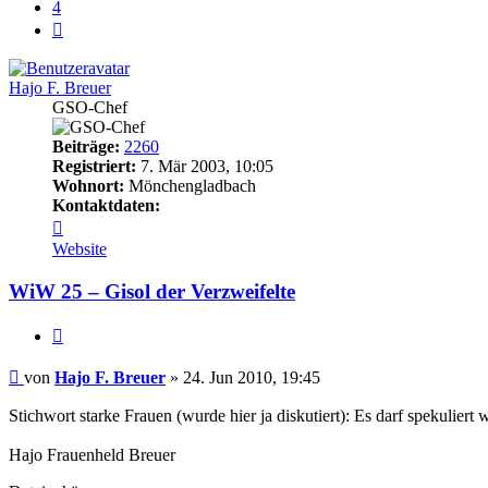
4
Nächste
Hajo F. Breuer
GSO-Chef
Beiträge:
2260
Registriert:
7. Mär 2003, 10:05
Wohnort:
Mönchengladbach
Kontaktdaten:
Kontaktdaten
von
Website
Hajo
F.
WiW 25 – Gisol der Verzweifelte
Breuer
Zitat
Beitrag
von
Hajo F. Breuer
»
24. Jun 2010, 19:45
Stichwort starke Frauen (wurde hier ja diskutiert): Es darf spekuliert 
Hajo Frauenheld Breuer