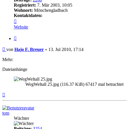
Registriert:
7. Mär 2003, 10:05
Wohnort:
Mönchengladbach
Kontaktdaten:
Kontaktdaten
von
Website
Hajo
F.
Zitat
Breuer
Beitrag
von
Hajo F. Breuer
»
13. Jul 2010, 17:14
Mehr:
Dateianhänge
WegWeltall 25.jpg (116.37 KiB) 67417 mal betrachtet
Nach
oben
tom
Wächter
Beiträge:
3254