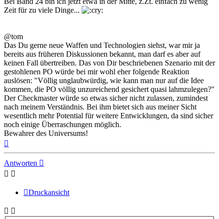
Bei Band 24 bin ich jetzt etwa in der Mitte, z.Zt. einfach zu wenig
Zeit für zu viele Dinge...
@tom
Das Du gerne neue Waffen und Technologien siehst, war mir ja
bereits aus früheren Diskussionen bekannt, man darf es aber auf
keinen Fall übertreiben. Das von Dir beschriebenen Szenario mit der
gestohlenen PO würde bei mir wohl eher folgende Reaktion
auslösen: "Völlig unglaubwürdig, wie kann man nur auf die Idee
kommen, die PO völlig unzureichend gesichert quasi lahmzulegen?"
Der Checkmaster würde so etwas sicher nicht zulassen, zumindest
nach meinem Verständnis. Bei ihm bietet sich aus meiner Sicht
wesentlich mehr Potential für weitere Entwicklungen, da sind sicher
noch einige Überraschungen möglich.
Bewahrer des Universums!
Nach
oben
Antworten
Druckansicht