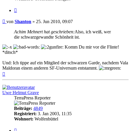
Zitat
Beitrag
von
Shanton
»
25. Jun 2010, 09:07
Achim Mehnert hat geschrieben:
Also, ich weiß, wer
die schwarzgewandte Schönheit ist.
Komm Du mir vor die Flinte!
*ditsch*
Und: Ich tippe auf ein Mitglied der schwarzen Garde, nachdem Vala
Maldoran einem anderen SF-Universum entstammt.
Nach
oben
Uwe Helmut Grave
TerraPress Reporter
Beiträge:
4849
Registriert:
3. Jan 2003, 11:35
Wohnort:
Wolfenbüttel
Zitat