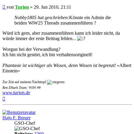
Beitrag
von
Turion
»
29. Jun 2010, 21:11
Nobby1805 hat geschrieben:
Könnte ein Admin die
beiden WiW25 Threads zusammenführen ?
Würd ich gern, aber zusammenführen kann ich leider nicht, da
würde immer der erste Beitrag fehlen...
Worgun bei der Verwandlung?
Ich bin nicht gestört, ich bin verhaltensoriginell!
Phantasie ist wichtiger als Wissen, denn Wissen ist begrenzt!
»Albert
Einstein«
Zur Zeit auf meinem Nachttopf
Ren Dhark Team:
WiW ##
www.turion.de
Nach
oben
Hajo F. Breuer
GSO-Chef
Beiträge:
2260