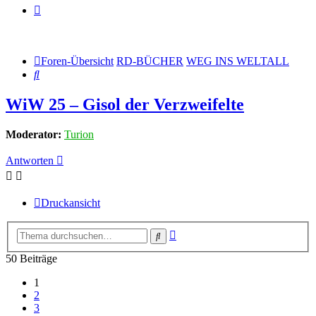
Foren-Übersicht
RD-BÜCHER
WEG INS WELTALL
Suche
WiW 25 – Gisol der Verzweifelte
Moderator:
Turion
Antworten
Druckansicht
Erweiterte
Suche
Suche
50 Beiträge
1
2
3