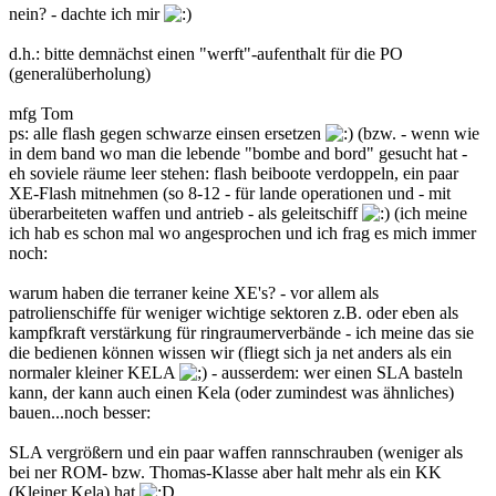
nein? - dachte ich mir
d.h.: bitte demnächst einen "werft"-aufenthalt für die PO
(generalüberholung)
mfg Tom
ps: alle flash gegen schwarze einsen ersetzen
(bzw. - wenn wie
in dem band wo man die lebende "bombe and bord" gesucht hat -
eh soviele räume leer stehen: flash beiboote verdoppeln, ein paar
XE-Flash mitnehmen (so 8-12 - für lande operationen und - mit
überarbeiteten waffen und antrieb - als geleitschiff
(ich meine
ich hab es schon mal wo angesprochen und ich frag es mich immer
noch:
warum haben die terraner keine XE's? - vor allem als
patrolienschiffe für weniger wichtige sektoren z.B. oder eben als
kampfkraft verstärkung für ringraumerverbände - ich meine das sie
die bedienen können wissen wir (fliegt sich ja net anders als ein
normaler kleiner KELA
- ausserdem: wer einen SLA basteln
kann, der kann auch einen Kela (oder zumindest was ähnliches)
bauen...noch besser:
SLA vergrößern und ein paar waffen rannschrauben (weniger als
bei ner ROM- bzw. Thomas-Klasse aber halt mehr als ein KK
(Kleiner Kela) hat