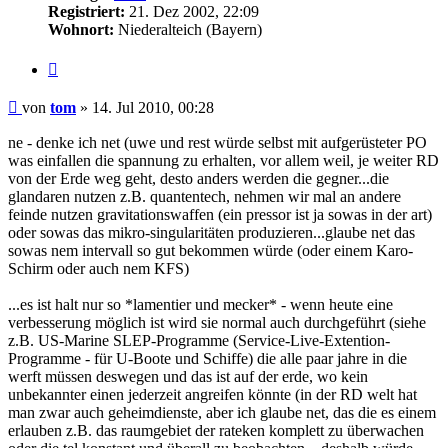
Registriert:
21. Dez 2002, 22:09
Wohnort:
Niederalteich (Bayern)
Zitat
Beitrag
von
tom
»
14. Jul 2010, 00:28
ne - denke ich net (uwe und rest würde selbst mit aufgerüsteter PO
was einfallen die spannung zu erhalten, vor allem weil, je weiter RD
von der Erde weg geht, desto anders werden die gegner...die
glandaren nutzen z.B. quantentech, nehmen wir mal an andere
feinde nutzen gravitationswaffen (ein pressor ist ja sowas in der art)
oder sowas das mikro-singularitäten produzieren...glaube net das
sowas nem intervall so gut bekommen würde (oder einem Karo-
Schirm oder auch nem KFS)
...es ist halt nur so *lamentier und mecker* - wenn heute eine
verbesserung möglich ist wird sie normal auch durchgeführt (siehe
z.B. US-Marine SLEP-Programme (Service-Live-Extention-
Programme - für U-Boote und Schiffe) die alle paar jahre in die
werft müssen deswegen und das ist auf der erde, wo kein
unbekannter einen jederzeit angreifen könnte (in der RD welt hat
man zwar auch geheimdienste, aber ich glaube net, das die es einem
erlauben z.B. das raumgebiet der rateken komplett zu überwachen