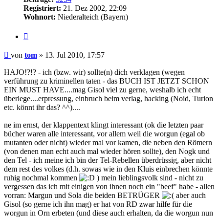
Registriert:
21. Dez 2002, 22:09
Wohnort:
Niederalteich (Bayern)
Zitat
Beitrag
von
tom
»
13. Jul 2010, 17:57
HAJO!?!? - ich (bzw. wir) sollte(n) dich verklagen (wegen
verführung zu kriminellen taten - das BUCH IST JETZT SCHON
EIN MUST HAVE....mag Gisol viel zu gerne, weshalb ich echt
überlege....erpressung, einbruch beim verlag, hacking (Noid, Turion
etc. könnt ihr das? ^^)....
ne im ernst, der klappentext klingt interessant (ok die letzten paar
bücher waren alle interessant, vor allem weil die worgun (egal ob
mutanten oder nicht) wieder mal vor kamen, die neben den Römern
(von denen man echt auch mal wieder hören sollte), den Nogk und
den Tel - ich meine ich bin der Tel-Rebellen überdrüssig, aber nicht
dem rest des volkes (d.h. sowas wie in den Kluis einbrechen könnte
ruhig nochmal kommen
) mein lieblingsvolk sind - nicht zu
vergessen das ich mit einigen von ihnen noch ein "beef" habe - allen
vorran: Margun und Sola die beiden BETRÜGER
aber auch
Gisol (so gerne ich ihn mag) er hat von RD zwar hilfe für die
worgun in Orn erbeten (und diese auch erhalten, da die worgun nun