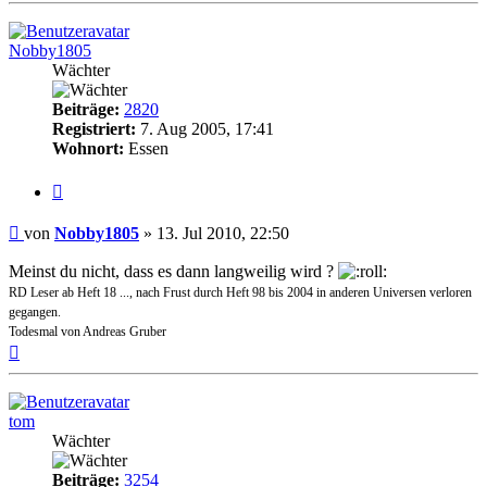
Nobby1805
Wächter
Beiträge:
2820
Registriert:
7. Aug 2005, 17:41
Wohnort:
Essen
Zitat
Beitrag
von
Nobby1805
»
13. Jul 2010, 22:50
Meinst du nicht, dass es dann langweilig wird ?
RD Leser ab Heft 18 ..., nach Frust durch Heft 98 bis 2004 in anderen Universen verloren
gegangen.
Todesmal von Andreas Gruber
Nach
oben
tom
Wächter
Beiträge:
3254