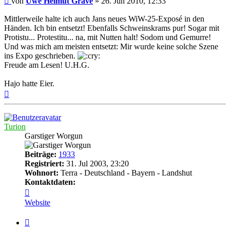
von
Uwe Helmut Grave
»
26. Jun 2010, 12:33
Mittlerweile halte ich auch Jans neues WiW-25-Exposé in den
Händen. Ich bin entsetzt! Ebenfalls Schweinskrams pur! Sogar mit
Protistu... Protestitu... na, mit Nutten halt! Sodom und Gemurre!
Und was mich am meisten entsetzt: Mir wurde keine solche Szene
ins Expo geschrieben.
Freude am Lesen! U.H.G.
Hajo hatte Eier.
Nach
oben
Turion
Garstiger Worgun
Beiträge:
1933
Registriert:
31. Jul 2003, 23:20
Wohnort:
Terra - Deutschland - Bayern - Landshut
Kontaktdaten:
Kontaktdaten
von
Website
Turion
Zitat