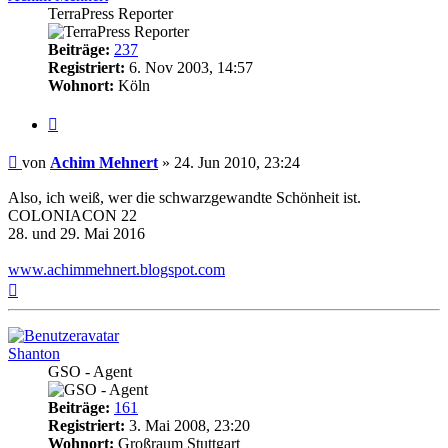
TerraPress Reporter
Beiträge:
237
Registriert:
6. Nov 2003, 14:57
Wohnort:
Köln
Zitat
Beitrag
von
Achim Mehnert
»
24. Jun 2010, 23:24
Also, ich weiß, wer die schwarzgewandte Schönheit ist.
COLONIACON 22
28. und 29. Mai 2016
www.achimmehnert.blogspot.com
Nach
oben
Shanton
GSO - Agent
Beiträge:
161
Registriert:
3. Mai 2008, 23:20
Wohnort:
Großraum Stuttgart