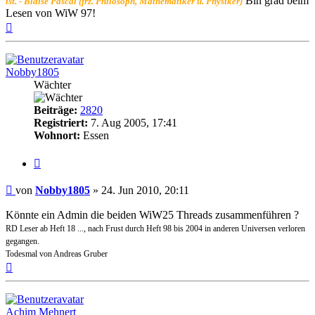
Bin grad beim
ist. - Blaise Pascal (frz. Philosoph, Mathematiker u. Physiker)
Lesen von WiW 97!
Nach
oben
Nobby1805
Wächter
Beiträge:
2820
Registriert:
7. Aug 2005, 17:41
Wohnort:
Essen
Zitat
Beitrag
von
Nobby1805
»
24. Jun 2010, 20:11
Könnte ein Admin die beiden WiW25 Threads zusammenführen ?
RD Leser ab Heft 18 ..., nach Frust durch Heft 98 bis 2004 in anderen Universen verloren
gegangen.
Todesmal von Andreas Gruber
Nach
oben
Achim Mehnert