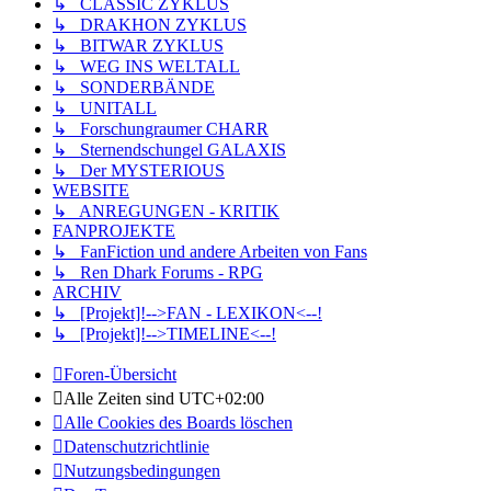
↳ CLASSIC ZYKLUS
↳ DRAKHON ZYKLUS
↳ BITWAR ZYKLUS
↳ WEG INS WELTALL
↳ SONDERBÄNDE
↳ UNITALL
↳ Forschungraumer CHARR
↳ Sternendschungel GALAXIS
↳ Der MYSTERIOUS
WEBSITE
↳ ANREGUNGEN - KRITIK
FANPROJEKTE
↳ FanFiction und andere Arbeiten von Fans
↳ Ren Dhark Forums - RPG
ARCHIV
↳ [Projekt]!-->FAN - LEXIKON<--!
↳ [Projekt]!-->TIMELINE<--!
Foren-Übersicht
Alle Zeiten sind
UTC+02:00
Alle Cookies des Boards löschen
Datenschutzrichtlinie
Nutzungsbedingungen