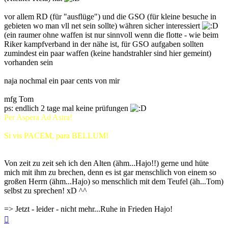
vor allem RD (für "ausflüge") und die GSO (für kleine besuche in
gebieten wo man vll net sein sollte) währen sicher interessiert
(ein raumer ohne waffen ist nur sinnvoll wenn die flotte - wie beim
Riker kampfverband in der nähe ist, für GSO aufgaben sollten
zumindest ein paar waffen (keine handstrahler sind hier gemeint)
vorhanden sein
naja nochmal ein paar cents von mir
mfg Tom
ps: endlich 2 tage mal keine prüfungen
Per Aspera Ad Astra!
Si vis PACEM, para BELLUM!
Von zeit zu zeit seh ich den Alten (ähm...Hajo!!) gerne und hüte
mich mit ihm zu brechen, denn es ist gar menschlich von einem so
großen Herrn (ähm...Hajo) so menschlich mit dem Teufel (äh...Tom)
selbst zu sprechen! xD ^^
=> Jetzt - leider - nicht mehr...Ruhe in Frieden Hajo!
Nach
oben