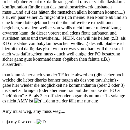
frei sind) aber er hat nix dafür rausgerückt (ausser vll die flash-tarn-
konfiguration für die man das transitionstriebwerk ausbauen
muss....und auf das hätten die menschen allein kommen können....)
z.B. ein paar seiner 25 ringschiffe (ich meine: Ren könnte ab und an
eine kleine flotte gebrauchen die ihn auf weitere expeditionen
begleiten, vor allem weil er von wallis nicht immer unterstützung
erwarten kann, da dieser vorerst mal edens flotte aufbauen und
ausrüsten muss und travisheim....NEIN, der will nie helfen (z.B. als
RD die statue von babylon besuchen wollte....) deshalb plädiere ich
hiermit mal dafür, das gisol wenn er was von dhark will diesesmal
auch was dafür geben muss - auch weil einige der PO besatzung
sicher ganz gute kommandanten abgäben (hen falutta z.B.)
ausserdem:
man kann sicher auch von der TF leute abwerben (gibt sicher noch
welche die lieber dharks banner tragen als das von travisheim) -
gäbe hier wieder die möglichkeit ne kommandantin (oder 2 oder 3)
ins spiel zu bringen (oder aber eine frau auf die brücke der PO zu
"befördern" z.B. als 2ter offizier oder sogar als nummer 1 - solange
es nicht AMY ist
....denn zu der fällt mir nur ein:
Amy muss weg, amy muss weg....
naja my few cents