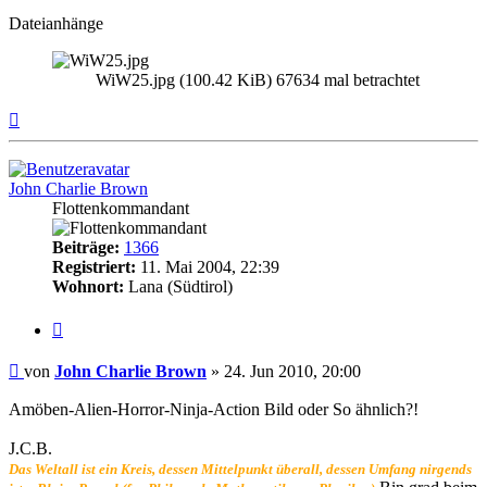
Dateianhänge
WiW25.jpg (100.42 KiB) 67634 mal betrachtet
Nach
oben
John Charlie Brown
Flottenkommandant
Beiträge:
1366
Registriert:
11. Mai 2004, 22:39
Wohnort:
Lana (Südtirol)
Zitat
Beitrag
von
John Charlie Brown
»
24. Jun 2010, 20:00
Amöben-Alien-Horror-Ninja-Action Bild oder So ähnlich?!
J.C.B.
Das Weltall ist ein Kreis, dessen Mittelpunkt überall, dessen Umfang nirgends