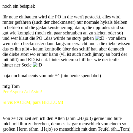
noch ein beispiel:
für neue einbauten wird die PO in die werft gesteckt, alles wird
runter gefahren (auch der checkmaster) nur normale hykals bleiben
in betrieb und die gedankensteuerung, dann, die upgrades sind so
gut wie komplett (noch ein paar schrauben an zu ziehen oder so)
und wer klaut die PO...das würde ne story geben
- vor allem
wenn der checkmaster dann langsam erwacht und - die diebe wissen
das es ihn gibt - kaum kontrolle über das schiff hat, aber dennoch
die diebe stört wo er nur kann (vll ist auch noch jimmy an bord der
mit hilft) und RD ist nat. hinter seinem schiff her wie der teufel
hinter ner Seele
naja nochmal cents von mir ^^ (bin heute spendabel)
mfg Tom
Per Aspera Ad Astra!
Si vis PACEM, para BELLUM!
Von zeit zu zeit seh ich den Alten (ähm...Hajo!!) gerne und hüte
mich mit ihm zu brechen, denn es ist gar menschlich von einem so
großen Herrn (ähm...Hajo) so menschlich mit dem Teufel (äh...Tom)