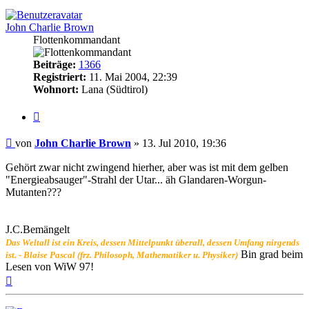
John Charlie Brown
Flottenkommandant
Beiträge:
1366
Registriert:
11. Mai 2004, 22:39
Wohnort:
Lana (Südtirol)
Zitat
Beitrag
von
John Charlie Brown
»
13. Jul 2010, 19:36
Gehört zwar nicht zwingend hierher, aber was ist mit dem gelben
"Energieabsauger"-Strahl der Utar... äh Glandaren-Worgun-
Mutanten???
J.C.Bemängelt
Das Weltall ist ein Kreis, dessen Mittelpunkt überall, dessen Umfang nirgends
Bin grad beim
ist. - Blaise Pascal (frz. Philosoph, Mathematiker u. Physiker)
Lesen von WiW 97!
Nach
oben