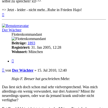
selbst zu sprechen! xD ^^
=> Jetzt - leider - nicht mehr...Ruhe in Frieden Hajo!
Nach
oben
Der Wächter
Flottenkommandant
Beiträge:
1893
Registriert:
31. Jan 2005, 12:28
Wohnort:
München
Zitat
Beitrag
von
Der Wächter
»
15. Jul 2010, 12:40
Hajo F. Breuer hat geschrieben:
Mehr:
Das liest sich doch schon mal sehr vielversprechend. Was mich
allerdings ein wenig verwundert, nur drei Autoren? Müsst ihr
neuerdings sparen, oder war da jemand krank und/oder nicht
verfügbar?