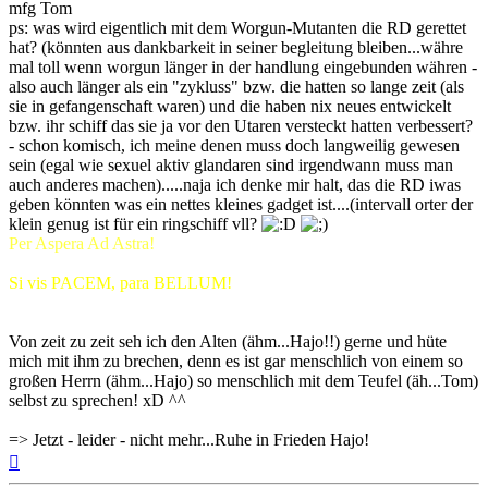
mfg Tom
ps: was wird eigentlich mit dem Worgun-Mutanten die RD gerettet
hat? (könnten aus dankbarkeit in seiner begleitung bleiben...währe
mal toll wenn worgun länger in der handlung eingebunden währen -
also auch länger als ein "zykluss" bzw. die hatten so lange zeit (als
sie in gefangenschaft waren) und die haben nix neues entwickelt
bzw. ihr schiff das sie ja vor den Utaren versteckt hatten verbessert?
- schon komisch, ich meine denen muss doch langweilig gewesen
sein (egal wie sexuel aktiv glandaren sind irgendwann muss man
auch anderes machen).....naja ich denke mir halt, das die RD iwas
geben könnten was ein nettes kleines gadget ist....(intervall orter der
klein genug ist für ein ringschiff vll?
Per Aspera Ad Astra!
Si vis PACEM, para BELLUM!
Von zeit zu zeit seh ich den Alten (ähm...Hajo!!) gerne und hüte
mich mit ihm zu brechen, denn es ist gar menschlich von einem so
großen Herrn (ähm...Hajo) so menschlich mit dem Teufel (äh...Tom)
selbst zu sprechen! xD ^^
=> Jetzt - leider - nicht mehr...Ruhe in Frieden Hajo!
Nach
oben