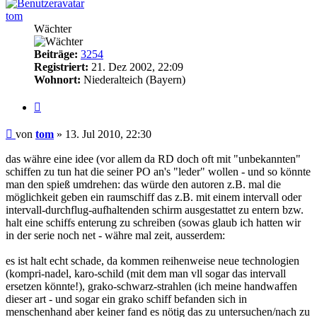
tom
Wächter
Beiträge:
3254
Registriert:
21. Dez 2002, 22:09
Wohnort:
Niederalteich (Bayern)
Zitat
Beitrag
von
tom
»
13. Jul 2010, 22:30
das währe eine idee (vor allem da RD doch oft mit "unbekannten"
schiffen zu tun hat die seiner PO an's "leder" wollen - und so könnte
man den spieß umdrehen: das würde den autoren z.B. mal die
möglichkeit geben ein raumschiff das z.B. mit einem intervall oder
intervall-durchflug-aufhaltenden schirm ausgestattet zu entern bzw.
halt eine schiffs enterung zu schreiben (sowas glaub ich hatten wir
in der serie noch net - währe mal zeit, ausserdem:
es ist halt echt schade, da kommen reihenweise neue technologien
(kompri-nadel, karo-schild (mit dem man vll sogar das intervall
ersetzen könnte!), grako-schwarz-strahlen (ich meine handwaffen
dieser art - und sogar ein grako schiff befanden sich in
menschenhand aber keiner fand es nötig das zu untersuchen/nach zu