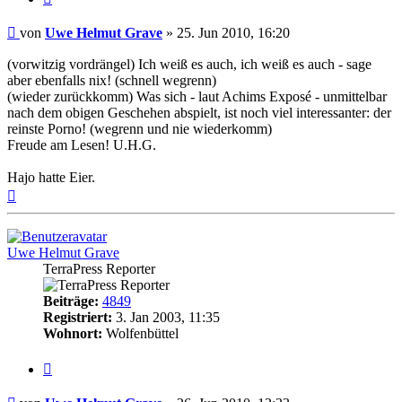
Beitrag
von
Uwe Helmut Grave
»
25. Jun 2010, 16:20
(vorwitzig vordrängel) Ich weiß es auch, ich weiß es auch - sage
aber ebenfalls nix! (schnell wegrenn)
(wieder zurückkomm) Was sich - laut Achims Exposé - unmittelbar
nach dem obigen Geschehen abspielt, ist noch viel interessanter: der
reinste Porno! (wegrenn und nie wiederkomm)
Freude am Lesen! U.H.G.
Hajo hatte Eier.
Nach
oben
Uwe Helmut Grave
TerraPress Reporter
Beiträge:
4849
Registriert:
3. Jan 2003, 11:35
Wohnort:
Wolfenbüttel
Zitat
Beitrag