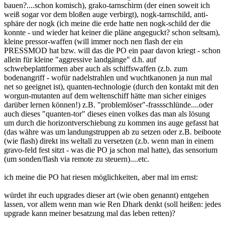
bauen?....schon komisch), grako-tarnschirm (der einen soweit ich
weiß sogar vor dem bloßen auge verbirgt), nogk-tarnschild, anti-
sphäre der nogk (ich meine die erde hatte nen nogk-schild der die
konnte - und wieder hat keiner die pläne angeguckt? schon seltsam),
kleine pressor-waffen (will immer noch nen flash der ein
PRESSMOD hat bzw. will das die PO ein paar davon kriegt - schon
allein für kleine "aggressive landgänge" d.h. auf
schwebeplattformen aber auch als schiffswaffen (z.b. zum
bodenangriff - wofür nadelstrahlen und wuchtkanonen ja nun mal
net so geeignet ist), quanten-technologie (durch den kontakt mit den
worgun-mutanten auf dem weltenschiff hätte man sicher einiges
darüber lernen können!) z.B. "problemlöser"-frassschlünde....oder
auch dieses "quanten-tor" dieses einen volkes das man als lösung
um durch die horizontverschiebung zu kommen ins auge gefasst hat
(das währe was um landungstruppen ab zu setzen oder z.B. beiboote
(wie flash) direkt ins weltall zu versetzen (z.b. wenn man in einem
gravo-feld fest sitzt - was die PO ja schon mal hatte), das sensorium
(um sonden/flash via remote zu steuern)....etc.
ich meine die PO hat riesen möglichkeiten, aber mal im ernst:
würdet ihr euch upgrades dieser art (wie oben genannt) entgehen
lassen, vor allem wenn man wie Ren Dhark denkt (soll heißen: jedes
upgrade kann meiner besatzung mal das leben retten)?