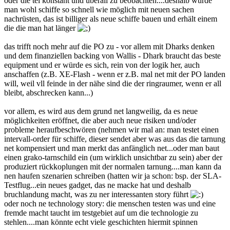
oder die tel konstant und überall zu beobachten....deshalb würde
man wohl schiffe so schnell wie möglich mit neuen sachen
nachrüsten, das ist billiger als neue schiffe bauen und erhält einem
die die man hat länger
das trifft noch mehr auf die PO zu - vor allem mit Dharks denken
und dem finanziellen backing von Wallis - Dhark braucht das beste
equipment und er würde es sich, rein von der logik her, auch
anschaffen (z.B. XE-Flash - wenn er z.B. mal net mit der PO landen
will, weil vll feinde in der nähe sind die der ringraumer, wenn er all
bleibt, abschrecken kann...)
vor allem, es wird aus dem grund net langweilig, da es neue
möglichkeiten eröffnet, die aber auch neue risiken und/oder
probleme heraufbeschwören (nehmen wir mal an: man testet einen
intervall-order für schiffe, dieser sendet aber was aus das die tarnung
net kompensiert und man merkt das anfänglich net...oder man baut
einen grako-tarnschild ein (um wirklich unsichtbar zu sein) aber der
produziert rückkoplungen mit der normalen tarnung....man kann da
nen haufen szenarien schreiben (hatten wir ja schon: bsp. der SLA-
Testflug...ein neues gadget, das ne macke hat und deshalb
bruchlandung macht, was zu ner interessanten story führt
oder noch ne technology story: die menschen testen was und eine
fremde macht taucht im testgebiet auf um die technologie zu
stehlen....man könnte echt viele geschichten hiermit spinnen