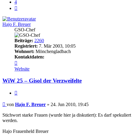
4
Nächste
Hajo F. Breuer
GSO-Chef
Beiträge:
2260
Registriert:
7. Mär 2003, 10:05
Wohnort:
Mönchengladbach
Kontaktdaten:
Kontaktdaten
von
Website
Hajo
F.
WiW 25 – Gisol der Verzweifelte
Breuer
Zitat
Beitrag
von
Hajo F. Breuer
»
24. Jun 2010, 19:45
Stichwort starke Frauen (wurde hier ja diskutiert): Es darf spekuliert
werden.
Hajo Frauenheld Breuer