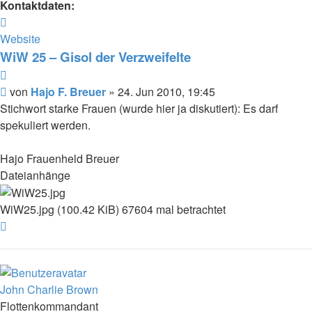
Kontaktdaten:
Kontaktdaten
von
Website
Hajo
WiW 25 – Gisol der Verzweifelte
F.
Zitat
Breuer
Beitrag
von
Hajo F. Breuer
»
24. Jun 2010, 19:45
Stichwort starke Frauen (wurde hier ja diskutiert): Es darf
spekuliert werden.
Hajo Frauenheld Breuer
Dateianhänge
WiW25.jpg (100.42 KiB) 67604 mal betrachtet
Nach
oben
John Charlie Brown
Flottenkommandant