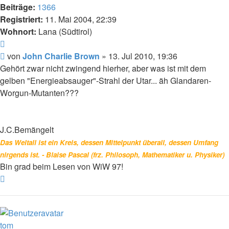
Beiträge:
1366
Registriert:
11. Mai 2004, 22:39
Wohnort:
Lana (Südtirol)
Zitat
Beitrag
von
John Charlie Brown
»
13. Jul 2010, 19:36
Gehört zwar nicht zwingend hierher, aber was ist mit dem
gelben "Energieabsauger"-Strahl der Utar... äh Glandaren-
Worgun-Mutanten???
J.C.Bemängelt
Das Weltall ist ein Kreis, dessen Mittelpunkt überall, dessen Umfang
nirgends ist. - Blaise Pascal (frz. Philosoph, Mathematiker u. Physiker)
Bin grad beim Lesen von WiW 97!
Nach
oben
tom