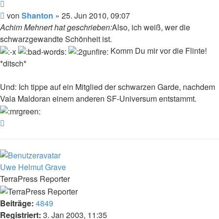
Zitat
Beitrag
von
Shanton
»
25. Jun 2010, 09:07
Achim Mehnert hat geschrieben:
Also, ich weiß, wer die
schwarzgewandte Schönheit ist.
Komm Du mir vor die Flinte!
*ditsch*
Und: Ich tippe auf ein Mitglied der schwarzen Garde, nachdem
Vala Maldoran einem anderen SF-Universum entstammt.
Nach
oben
Uwe Helmut Grave
TerraPress Reporter
Beiträge:
4849
Registriert:
3. Jan 2003, 11:35