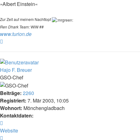
»Albert Einstein«
Zur Zeit auf meinem Nachttopf
Ren Dhark Team:
WiW ##
www.turion.de
Nach
oben
Hajo F. Breuer
GSO-Chef
Beiträge:
2260
Registriert:
7. Mär 2003, 10:05
Wohnort:
Mönchengladbach
Kontaktdaten:
Kontaktdaten
von
Website
Hajo
Zitat