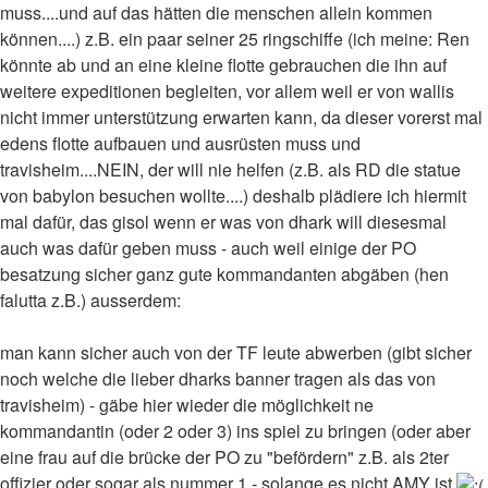
muss....und auf das hätten die menschen allein kommen
können....) z.B. ein paar seiner 25 ringschiffe (ich meine: Ren
könnte ab und an eine kleine flotte gebrauchen die ihn auf
weitere expeditionen begleiten, vor allem weil er von wallis
nicht immer unterstützung erwarten kann, da dieser vorerst mal
edens flotte aufbauen und ausrüsten muss und
travisheim....NEIN, der will nie helfen (z.B. als RD die statue
von babylon besuchen wollte....) deshalb plädiere ich hiermit
mal dafür, das gisol wenn er was von dhark will diesesmal
auch was dafür geben muss - auch weil einige der PO
besatzung sicher ganz gute kommandanten abgäben (hen
falutta z.B.) ausserdem:
man kann sicher auch von der TF leute abwerben (gibt sicher
noch welche die lieber dharks banner tragen als das von
travisheim) - gäbe hier wieder die möglichkeit ne
kommandantin (oder 2 oder 3) ins spiel zu bringen (oder aber
eine frau auf die brücke der PO zu "befördern" z.B. als 2ter
offizier oder sogar als nummer 1 - solange es nicht AMY ist