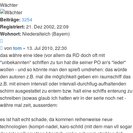
Wächter
Beiträge:
3254
Registriert:
21. Dez 2002, 22:09
Wohnort:
Niederalteich (Bayern)
Zitat
Beitrag
von
tom
»
13. Jul 2010, 22:30
das währe eine idee (vor allem da RD doch oft mit
"unbekannten" schiffen zu tun hat die seiner PO an's "leder"
wollen - und so könnte man den spieß umdrehen: das würde
den autoren z.B. mal die möglichkeit geben ein raumschiff das
z.B. mit einem intervall oder intervall-durchflug-aufhaltenden
schirm ausgestattet zu entern bzw. halt eine schiffs enterung zu
schreiben (sowas glaub ich hatten wir in der serie noch net -
währe mal zeit, ausserdem:
es ist halt echt schade, da kommen reihenweise neue
technologien (kompri-nadel, karo-schild (mit dem man vll sogar