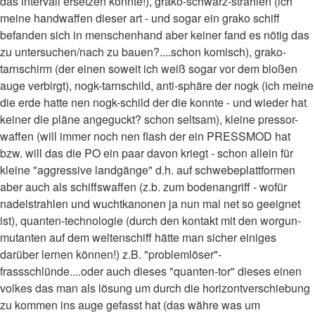
das intervall ersetzen könnte!), grako-schwarz-strahlen (ich
meine handwaffen dieser art - und sogar ein grako schiff
befanden sich in menschenhand aber keiner fand es nötig das
zu untersuchen/nach zu bauen?....schon komisch), grako-
tarnschirm (der einen soweit ich weiß sogar vor dem bloßen
auge verbirgt), nogk-tarnschild, anti-sphäre der nogk (ich meine
die erde hatte nen nogk-schild der die konnte - und wieder hat
keiner die pläne angeguckt? schon seltsam), kleine pressor-
waffen (will immer noch nen flash der ein PRESSMOD hat
bzw. will das die PO ein paar davon kriegt - schon allein für
kleine "aggressive landgänge" d.h. auf schwebeplattformen
aber auch als schiffswaffen (z.b. zum bodenangriff - wofür
nadelstrahlen und wuchtkanonen ja nun mal net so geeignet
ist), quanten-technologie (durch den kontakt mit den worgun-
mutanten auf dem weltenschiff hätte man sicher einiges
darüber lernen können!) z.B. "problemlöser"-
frassschlünde....oder auch dieses "quanten-tor" dieses einen
volkes das man als lösung um durch die horizontverschiebung
zu kommen ins auge gefasst hat (das währe was um