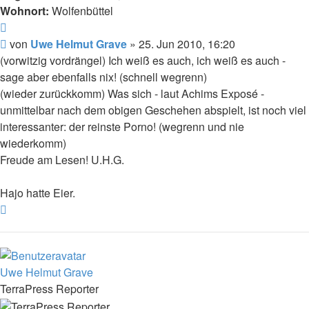
Wohnort:
Wolfenbüttel
Zitat
Beitrag
von
Uwe Helmut Grave
»
25. Jun 2010, 16:20
(vorwitzig vordrängel) Ich weiß es auch, ich weiß es auch -
sage aber ebenfalls nix! (schnell wegrenn)
(wieder zurückkomm) Was sich - laut Achims Exposé -
unmittelbar nach dem obigen Geschehen abspielt, ist noch viel
interessanter: der reinste Porno! (wegrenn und nie
wiederkomm)
Freude am Lesen! U.H.G.
Hajo hatte Eier.
Nach
oben
Uwe Helmut Grave
TerraPress Reporter