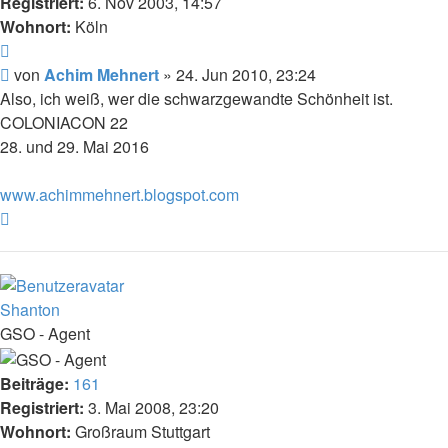
Registriert:
6. Nov 2003, 14:57
Wohnort:
Köln
Zitat
Beitrag
von
Achim Mehnert
»
24. Jun 2010, 23:24
Also, ich weiß, wer die schwarzgewandte Schönheit ist.
COLONIACON 22
28. und 29. Mai 2016
www.achimmehnert.blogspot.com
Nach
oben
Shanton
GSO - Agent
Beiträge:
161
Registriert:
3. Mai 2008, 23:20
Wohnort:
Großraum Stuttgart