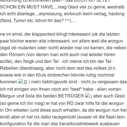
SCHON EIN MUST HAVE....mag Gisol viel zu gerne, weshalb
ich echt überlege....erpressung, einbruch beim verlag, hacking
(Noid, Turion etc. könnt ihr das? ^^)....
ne im ernst, der klappentext klingt interessant (ok die letzten
paar bücher waren alle interessant, vor allem weil die worgun
(egal ob mutanten oder nicht) wieder mal vor kamen, die neben
den Römern (von denen man echt auch mal wieder hören
sollte), den Nogk und den Tel - ich meine ich bin der Tel-
Rebellen überdrüssig, aber nicht dem rest des volkes (d.h.
sowas wie in den Kluis einbrechen könnte ruhig nochmal
kommen
) mein lieblingsvolk sind - nicht zu vergessen das
ich mit einigen von ihnen noch ein "beef" habe - allen vorran:
Margun und Sola die beiden BETRÜGER
aber auch Gisol
(so gerne ich ihn mag) er hat von RD zwar hilfe für die worgun
in Orn erbeten (und diese auch erhalten, da die worgun nun frei
sind) aber er hat nix dafür rausgerückt (ausser vll die flash-tarn-
konfiguration für die man das transitionstriebwerk ausbauen