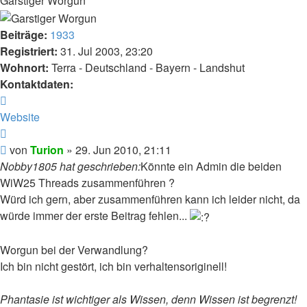
Garstiger Worgun
Beiträge:
1933
Registriert:
31. Jul 2003, 23:20
Wohnort:
Terra - Deutschland - Bayern - Landshut
Kontaktdaten:
Kontaktdaten
von
Website
Turion
Zitat
Beitrag
von
Turion
»
29. Jun 2010, 21:11
Nobby1805 hat geschrieben:
Könnte ein Admin die beiden
WiW25 Threads zusammenführen ?
Würd ich gern, aber zusammenführen kann ich leider nicht, da
würde immer der erste Beitrag fehlen...
Worgun bei der Verwandlung?
Ich bin nicht gestört, ich bin verhaltensoriginell!
Phantasie ist wichtiger als Wissen, denn Wissen ist begrenzt!