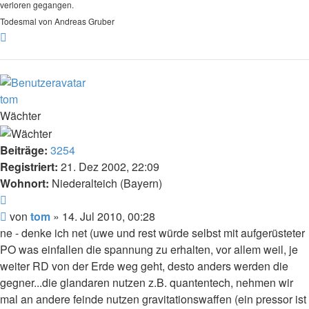
verloren gegangen.
Todesmal von Andreas Gruber
Nach
oben
tom
Wächter
Beiträge:
3254
Registriert:
21. Dez 2002, 22:09
Wohnort:
Niederalteich (Bayern)
Zitat
Beitrag
von
tom
»
14. Jul 2010, 00:28
ne - denke ich net (uwe und rest würde selbst mit aufgerüsteter
PO was einfallen die spannung zu erhalten, vor allem weil, je
weiter RD von der Erde weg geht, desto anders werden die
gegner...die glandaren nutzen z.B. quantentech, nehmen wir
mal an andere feinde nutzen gravitationswaffen (ein pressor ist