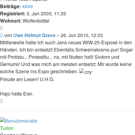
Beiträge:
4849
Registriert:
3. Jan 2003, 11:35
Wohnort:
Wolfenbüttel
Zitat
Beitrag
von
Uwe Helmut Grave
»
26. Jun 2010, 12:33
Mittlerweile halte ich auch Jans neues WiW-25-Exposé in den
Händen. Ich bin entsetzt! Ebenfalls Schweinskrams pur! Sogar
mit Protistu... Protestitu... na, mit Nutten halt! Sodom und
Gemurre! Und was mich am meisten entsetzt: Mir wurde keine
solche Szene ins Expo geschrieben.
Freude am Lesen! U.H.G.
Hajo hatte Eier.
Nach
oben
Turion