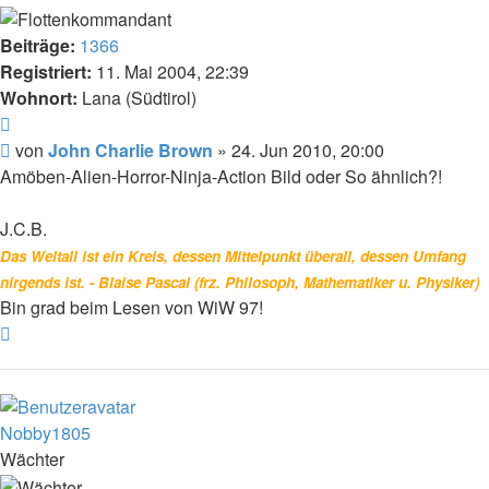
Beiträge:
1366
Registriert:
11. Mai 2004, 22:39
Wohnort:
Lana (Südtirol)
Zitat
Beitrag
von
John Charlie Brown
»
24. Jun 2010, 20:00
Amöben-Alien-Horror-Ninja-Action Bild oder So ähnlich?!
J.C.B.
Das Weltall ist ein Kreis, dessen Mittelpunkt überall, dessen Umfang
nirgends ist. - Blaise Pascal (frz. Philosoph, Mathematiker u. Physiker)
Bin grad beim Lesen von WiW 97!
Nach
oben
Nobby1805
Wächter