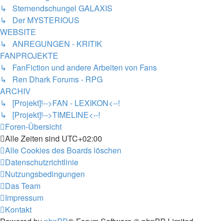
↳ Sternendschungel GALAXIS
↳ Der MYSTERIOUS
WEBSITE
↳ ANREGUNGEN - KRITIK
FANPROJEKTE
↳ FanFiction und andere Arbeiten von Fans
↳ Ren Dhark Forums - RPG
ARCHIV
↳ [Projekt]!-->FAN - LEXIKON<--!
↳ [Projekt]!-->TIMELINE<--!
Foren-Übersicht
Alle Zeiten sind
UTC+02:00
Alle Cookies des Boards löschen
Datenschutzrichtlinie
Nutzungsbedingungen
Das Team
Impressum
Kontakt