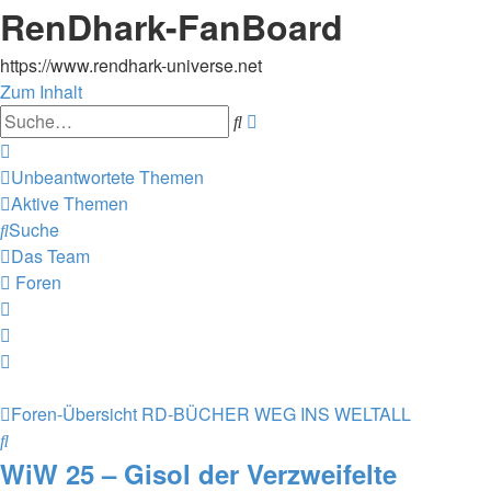
RenDhark-FanBoard
https://www.rendhark-universe.net
Zum Inhalt
Erweiterte
Suche
Suche
Unbeantwortete Themen
Aktive Themen
Suche
Das Team
Foren
Foren-Übersicht
RD-BÜCHER
WEG INS WELTALL
Suche
WiW 25 – Gisol der Verzweifelte