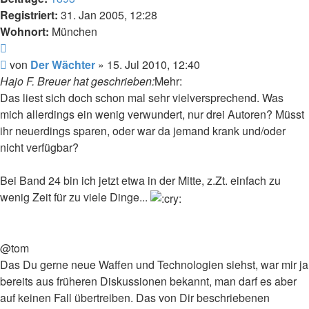
Registriert:
31. Jan 2005, 12:28
Wohnort:
München
Zitat
Beitrag
von
Der Wächter
»
15. Jul 2010, 12:40
Hajo F. Breuer hat geschrieben:
Mehr:
Das liest sich doch schon mal sehr vielversprechend. Was
mich allerdings ein wenig verwundert, nur drei Autoren? Müsst
ihr neuerdings sparen, oder war da jemand krank und/oder
nicht verfügbar?
Bei Band 24 bin ich jetzt etwa in der Mitte, z.Zt. einfach zu
wenig Zeit für zu viele Dinge...
@tom
Das Du gerne neue Waffen und Technologien siehst, war mir ja
bereits aus früheren Diskussionen bekannt, man darf es aber
auf keinen Fall übertreiben. Das von Dir beschriebenen