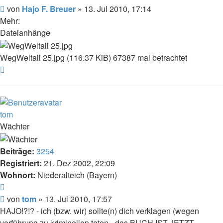
F.
Beitrag
von
Hajo F. Breuer
»
13. Jul 2010, 17:14
Breuer
Mehr:
Dateianhänge
WegWeltall 25.jpg (116.37 KiB) 67387 mal betrachtet
Nach
oben
tom
Wächter
Beiträge:
3254
Registriert:
21. Dez 2002, 22:09
Wohnort:
Niederalteich (Bayern)
Zitat
Beitrag
von
tom
»
13. Jul 2010, 17:57
HAJO!?!? - ich (bzw. wir) sollte(n) dich verklagen (wegen
verführung zu kriminellen taten - das BUCH IST JETZT