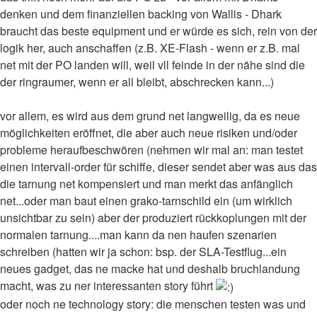
denken und dem finanziellen backing von Wallis - Dhark
braucht das beste equipment und er würde es sich, rein von der
logik her, auch anschaffen (z.B. XE-Flash - wenn er z.B. mal
net mit der PO landen will, weil vll feinde in der nähe sind die
der ringraumer, wenn er all bleibt, abschrecken kann...)
vor allem, es wird aus dem grund net langweilig, da es neue
möglichkeiten eröffnet, die aber auch neue risiken und/oder
probleme heraufbeschwören (nehmen wir mal an: man testet
einen intervall-order für schiffe, dieser sendet aber was aus das
die tarnung net kompensiert und man merkt das anfänglich
net...oder man baut einen grako-tarnschild ein (um wirklich
unsichtbar zu sein) aber der produziert rückkoplungen mit der
normalen tarnung....man kann da nen haufen szenarien
schreiben (hatten wir ja schon: bsp. der SLA-Testflug...ein
neues gadget, das ne macke hat und deshalb bruchlandung
macht, was zu ner interessanten story führt
oder noch ne technology story: die menschen testen was und