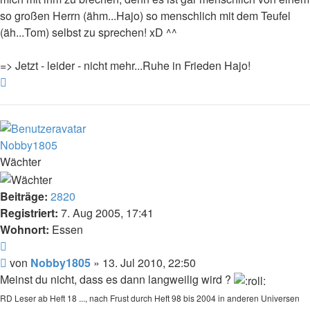
so großen Herrn (ähm...Hajo) so menschlich mit dem Teufel
(äh...Tom) selbst zu sprechen! xD ^^
=> Jetzt - leider - nicht mehr...Ruhe in Frieden Hajo!
Nach
oben
Nobby1805
Wächter
Beiträge:
2820
Registriert:
7. Aug 2005, 17:41
Wohnort:
Essen
Zitat
Beitrag
von
Nobby1805
»
13. Jul 2010, 22:50
Meinst du nicht, dass es dann langweilig wird ?
RD Leser ab Heft 18 ..., nach Frust durch Heft 98 bis 2004 in anderen Universen