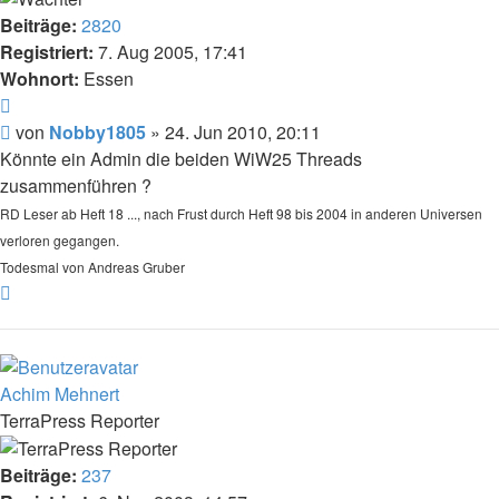
Beiträge:
2820
Registriert:
7. Aug 2005, 17:41
Wohnort:
Essen
Zitat
Beitrag
von
Nobby1805
»
24. Jun 2010, 20:11
Könnte ein Admin die beiden WiW25 Threads
zusammenführen ?
RD Leser ab Heft 18 ..., nach Frust durch Heft 98 bis 2004 in anderen Universen
verloren gegangen.
Todesmal von Andreas Gruber
Nach
oben
Achim Mehnert
TerraPress Reporter
Beiträge:
237