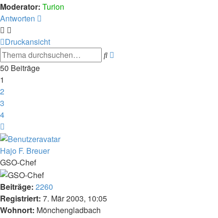
Moderator:
Turion
Antworten
Druckansicht
Erweiterte
Suche
Suche
50 Beiträge
1
2
3
4
Nächste
Hajo F. Breuer
GSO-Chef
Beiträge:
2260
Registriert:
7. Mär 2003, 10:05
Wohnort:
Mönchengladbach