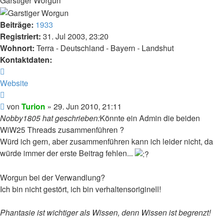
Garstiger Worgun
Beiträge:
1933
Registriert:
31. Jul 2003, 23:20
Wohnort:
Terra - Deutschland - Bayern - Landshut
Kontaktdaten:
Kontaktdaten
von
Website
Turion
Zitat
Beitrag
von
Turion
»
29. Jun 2010, 21:11
Nobby1805 hat geschrieben:
Könnte ein Admin die beiden
WiW25 Threads zusammenführen ?
Würd ich gern, aber zusammenführen kann ich leider nicht, da
würde immer der erste Beitrag fehlen...
Worgun bei der Verwandlung?
Ich bin nicht gestört, ich bin verhaltensoriginell!
Phantasie ist wichtiger als Wissen, denn Wissen ist begrenzt!