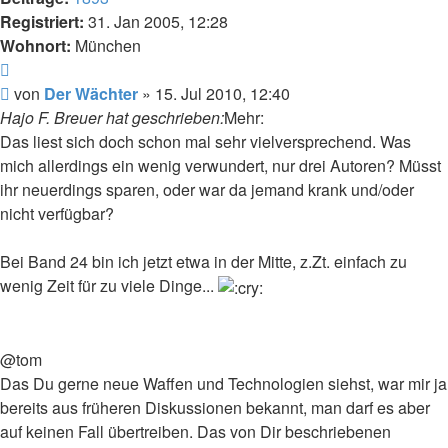
Registriert:
31. Jan 2005, 12:28
Wohnort:
München
Zitat
Beitrag
von
Der Wächter
»
15. Jul 2010, 12:40
Hajo F. Breuer hat geschrieben:
Mehr:
Das liest sich doch schon mal sehr vielversprechend. Was
mich allerdings ein wenig verwundert, nur drei Autoren? Müsst
ihr neuerdings sparen, oder war da jemand krank und/oder
nicht verfügbar?
Bei Band 24 bin ich jetzt etwa in der Mitte, z.Zt. einfach zu
wenig Zeit für zu viele Dinge...
@tom
Das Du gerne neue Waffen und Technologien siehst, war mir ja
bereits aus früheren Diskussionen bekannt, man darf es aber
auf keinen Fall übertreiben. Das von Dir beschriebenen