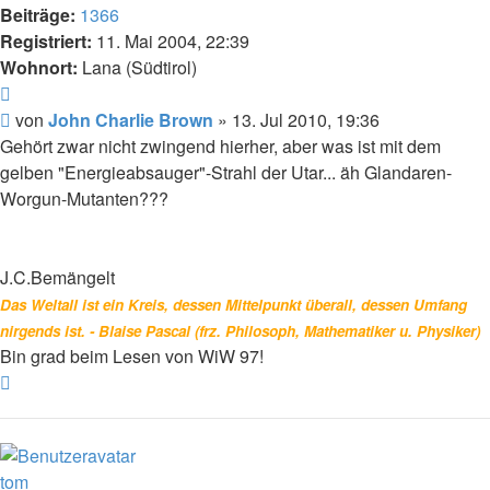
Beiträge:
1366
Registriert:
11. Mai 2004, 22:39
Wohnort:
Lana (Südtirol)
Zitat
Beitrag
von
John Charlie Brown
»
13. Jul 2010, 19:36
Gehört zwar nicht zwingend hierher, aber was ist mit dem
gelben "Energieabsauger"-Strahl der Utar... äh Glandaren-
Worgun-Mutanten???
J.C.Bemängelt
Das Weltall ist ein Kreis, dessen Mittelpunkt überall, dessen Umfang
nirgends ist. - Blaise Pascal (frz. Philosoph, Mathematiker u. Physiker)
Bin grad beim Lesen von WiW 97!
Nach
oben
tom