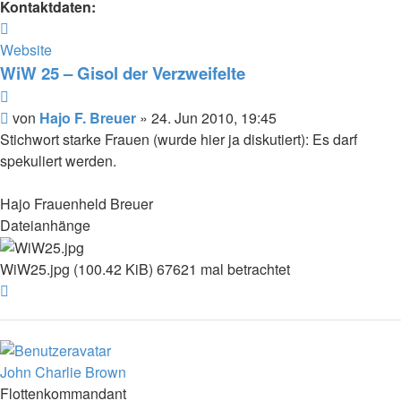
Kontaktdaten:
Kontaktdaten
von
Website
Hajo
WiW 25 – Gisol der Verzweifelte
F.
Zitat
Breuer
Beitrag
von
Hajo F. Breuer
»
24. Jun 2010, 19:45
Stichwort starke Frauen (wurde hier ja diskutiert): Es darf
spekuliert werden.
Hajo Frauenheld Breuer
Dateianhänge
WiW25.jpg (100.42 KiB) 67621 mal betrachtet
Nach
oben
John Charlie Brown
Flottenkommandant