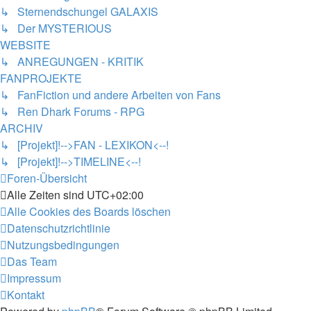
↳ Sternendschungel GALAXIS
↳ Der MYSTERIOUS
WEBSITE
↳ ANREGUNGEN - KRITIK
FANPROJEKTE
↳ FanFiction und andere Arbeiten von Fans
↳ Ren Dhark Forums - RPG
ARCHIV
↳ [Projekt]!-->FAN - LEXIKON<--!
↳ [Projekt]!-->TIMELINE<--!
Foren-Übersicht
Alle Zeiten sind
UTC+02:00
Alle Cookies des Boards löschen
Datenschutzrichtlinie
Nutzungsbedingungen
Das Team
Impressum
Kontakt