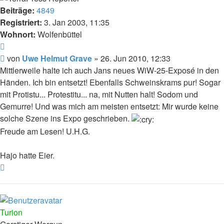
Beiträge:
4849
Registriert:
3. Jan 2003, 11:35
Wohnort:
Wolfenbüttel
Zitat
Beitrag
von
Uwe Helmut Grave
»
26. Jun 2010, 12:33
Mittlerweile halte ich auch Jans neues WiW-25-Exposé in den
Händen. Ich bin entsetzt! Ebenfalls Schweinskrams pur! Sogar
mit Protistu... Protestitu... na, mit Nutten halt! Sodom und
Gemurre! Und was mich am meisten entsetzt: Mir wurde keine
solche Szene ins Expo geschrieben.
Freude am Lesen! U.H.G.
Hajo hatte Eier.
Nach
oben
Turion