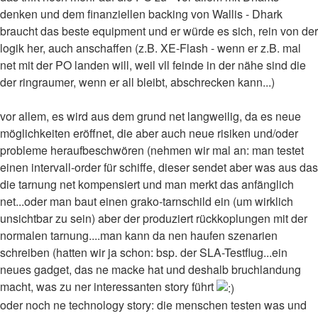
denken und dem finanziellen backing von Wallis - Dhark
braucht das beste equipment und er würde es sich, rein von der
logik her, auch anschaffen (z.B. XE-Flash - wenn er z.B. mal
net mit der PO landen will, weil vll feinde in der nähe sind die
der ringraumer, wenn er all bleibt, abschrecken kann...)
vor allem, es wird aus dem grund net langweilig, da es neue
möglichkeiten eröffnet, die aber auch neue risiken und/oder
probleme heraufbeschwören (nehmen wir mal an: man testet
einen intervall-order für schiffe, dieser sendet aber was aus das
die tarnung net kompensiert und man merkt das anfänglich
net...oder man baut einen grako-tarnschild ein (um wirklich
unsichtbar zu sein) aber der produziert rückkoplungen mit der
normalen tarnung....man kann da nen haufen szenarien
schreiben (hatten wir ja schon: bsp. der SLA-Testflug...ein
neues gadget, das ne macke hat und deshalb bruchlandung
macht, was zu ner interessanten story führt
oder noch ne technology story: die menschen testen was und