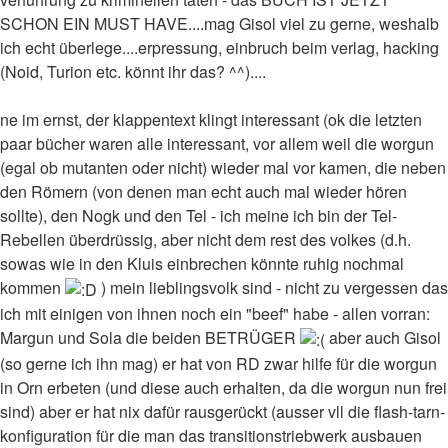
SCHON EIN MUST HAVE....mag Gisol viel zu gerne, weshalb
ich echt überlege....erpressung, einbruch beim verlag, hacking
(Noid, Turion etc. könnt ihr das? ^^)....
ne im ernst, der klappentext klingt interessant (ok die letzten
paar bücher waren alle interessant, vor allem weil die worgun
(egal ob mutanten oder nicht) wieder mal vor kamen, die neben
den Römern (von denen man echt auch mal wieder hören
sollte), den Nogk und den Tel - ich meine ich bin der Tel-
Rebellen überdrüssig, aber nicht dem rest des volkes (d.h.
sowas wie in den Kluis einbrechen könnte ruhig nochmal
kommen
) mein lieblingsvolk sind - nicht zu vergessen das
ich mit einigen von ihnen noch ein "beef" habe - allen vorran:
Margun und Sola die beiden BETRÜGER
aber auch Gisol
(so gerne ich ihn mag) er hat von RD zwar hilfe für die worgun
in Orn erbeten (und diese auch erhalten, da die worgun nun frei
sind) aber er hat nix dafür rausgerückt (ausser vll die flash-tarn-
konfiguration für die man das transitionstriebwerk ausbauen