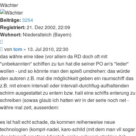
Wächter
Beiträge:
3254
Registriert:
21. Dez 2002, 22:09
Wohnort:
Niederalteich (Bayern)
Zitat
Beitrag
von
tom
»
13. Jul 2010, 22:30
das währe eine idee (vor allem da RD doch oft mit
"unbekannten" schiffen zu tun hat die seiner PO an's "leder"
wollen - und so könnte man den spieß umdrehen: das würde
den autoren z.B. mal die möglichkeit geben ein raumschiff das
z.B. mit einem intervall oder intervall-durchflug-aufhaltenden
schirm ausgestattet zu entern bzw. halt eine schiffs enterung zu
schreiben (sowas glaub ich hatten wir in der serie noch net -
währe mal zeit, ausserdem:
es ist halt echt schade, da kommen reihenweise neue
technologien (kompri-nadel, karo-schild (mit dem man vll sogar