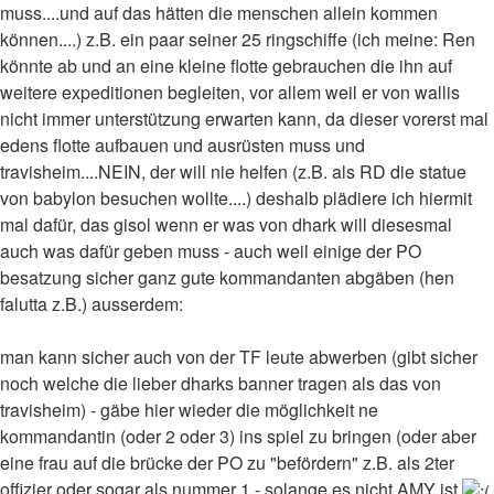
muss....und auf das hätten die menschen allein kommen
können....) z.B. ein paar seiner 25 ringschiffe (ich meine: Ren
könnte ab und an eine kleine flotte gebrauchen die ihn auf
weitere expeditionen begleiten, vor allem weil er von wallis
nicht immer unterstützung erwarten kann, da dieser vorerst mal
edens flotte aufbauen und ausrüsten muss und
travisheim....NEIN, der will nie helfen (z.B. als RD die statue
von babylon besuchen wollte....) deshalb plädiere ich hiermit
mal dafür, das gisol wenn er was von dhark will diesesmal
auch was dafür geben muss - auch weil einige der PO
besatzung sicher ganz gute kommandanten abgäben (hen
falutta z.B.) ausserdem:
man kann sicher auch von der TF leute abwerben (gibt sicher
noch welche die lieber dharks banner tragen als das von
travisheim) - gäbe hier wieder die möglichkeit ne
kommandantin (oder 2 oder 3) ins spiel zu bringen (oder aber
eine frau auf die brücke der PO zu "befördern" z.B. als 2ter
offizier oder sogar als nummer 1 - solange es nicht AMY ist