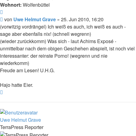
Wohnort:
Wolfenbüttel
Zitat
Beitrag
von
Uwe Helmut Grave
»
25. Jun 2010, 16:20
(vorwitzig vordrängel) Ich weiß es auch, ich weiß es auch -
sage aber ebenfalls nix! (schnell wegrenn)
(wieder zurückkomm) Was sich - laut Achims Exposé -
unmittelbar nach dem obigen Geschehen abspielt, ist noch viel
interessanter: der reinste Porno! (wegrenn und nie
wiederkomm)
Freude am Lesen! U.H.G.
Hajo hatte Eier.
Nach
oben
Uwe Helmut Grave
TerraPress Reporter