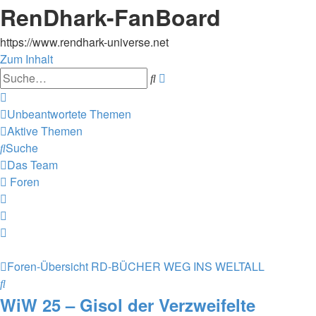
RenDhark-FanBoard
https://www.rendhark-universe.net
Zum Inhalt
Erweiterte
Suche
Suche
Unbeantwortete Themen
Aktive Themen
Suche
Das Team
Foren
Foren-Übersicht
RD-BÜCHER
WEG INS WELTALL
Suche
WiW 25 – Gisol der Verzweifelte