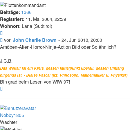
Beiträge:
1366
Registriert:
11. Mai 2004, 22:39
Wohnort:
Lana (Südtirol)
Zitat
Beitrag
von
John Charlie Brown
»
24. Jun 2010, 20:00
Amöben-Alien-Horror-Ninja-Action Bild oder So ähnlich?!
J.C.B.
Das Weltall ist ein Kreis, dessen Mittelpunkt überall, dessen Umfang
nirgends ist. - Blaise Pascal (frz. Philosoph, Mathematiker u. Physiker)
Bin grad beim Lesen von WiW 97!
Nach
oben
Nobby1805
Wächter