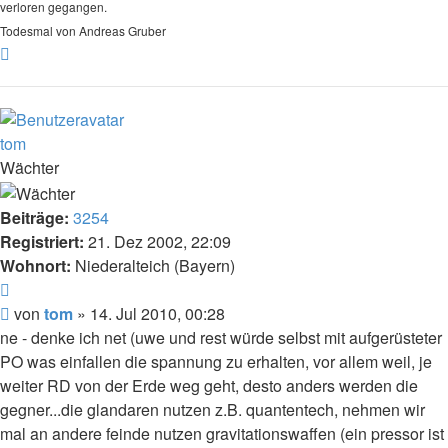
verloren gegangen.
Todesmal von Andreas Gruber
Nach
oben
tom
Wächter
Beiträge:
3254
Registriert:
21. Dez 2002, 22:09
Wohnort:
Niederalteich (Bayern)
Zitat
Beitrag
von
tom
»
14. Jul 2010, 00:28
ne - denke ich net (uwe und rest würde selbst mit aufgerüsteter
PO was einfallen die spannung zu erhalten, vor allem weil, je
weiter RD von der Erde weg geht, desto anders werden die
gegner...die glandaren nutzen z.B. quantentech, nehmen wir
mal an andere feinde nutzen gravitationswaffen (ein pressor ist