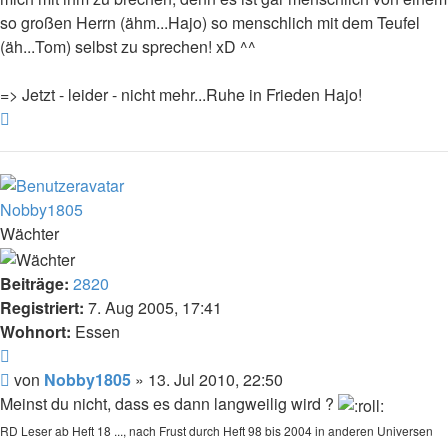
so großen Herrn (ähm...Hajo) so menschlich mit dem Teufel
(äh...Tom) selbst zu sprechen! xD ^^
=> Jetzt - leider - nicht mehr...Ruhe in Frieden Hajo!
Nach
oben
Nobby1805
Wächter
Beiträge:
2820
Registriert:
7. Aug 2005, 17:41
Wohnort:
Essen
Zitat
Beitrag
von
Nobby1805
»
13. Jul 2010, 22:50
Meinst du nicht, dass es dann langweilig wird ?
RD Leser ab Heft 18 ..., nach Frust durch Heft 98 bis 2004 in anderen Universen