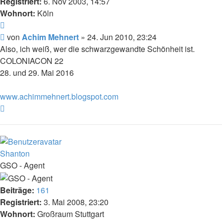
Registriert:
6. Nov 2003, 14:57
Wohnort:
Köln
Zitat
Beitrag
von
Achim Mehnert
»
24. Jun 2010, 23:24
Also, ich weiß, wer die schwarzgewandte Schönheit ist.
COLONIACON 22
28. und 29. Mai 2016
www.achimmehnert.blogspot.com
Nach
oben
Shanton
GSO - Agent
Beiträge:
161
Registriert:
3. Mai 2008, 23:20
Wohnort:
Großraum Stuttgart