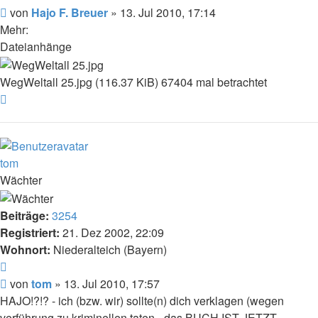
F.
Beitrag
von
Hajo F. Breuer
»
13. Jul 2010, 17:14
Breuer
Mehr:
Dateianhänge
WegWeltall 25.jpg (116.37 KiB) 67404 mal betrachtet
Nach
oben
tom
Wächter
Beiträge:
3254
Registriert:
21. Dez 2002, 22:09
Wohnort:
Niederalteich (Bayern)
Zitat
Beitrag
von
tom
»
13. Jul 2010, 17:57
HAJO!?!? - ich (bzw. wir) sollte(n) dich verklagen (wegen
verführung zu kriminellen taten - das BUCH IST JETZT