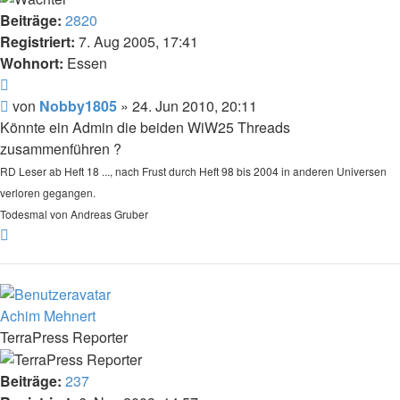
Beiträge:
2820
Registriert:
7. Aug 2005, 17:41
Wohnort:
Essen
Zitat
Beitrag
von
Nobby1805
»
24. Jun 2010, 20:11
Könnte ein Admin die beiden WiW25 Threads
zusammenführen ?
RD Leser ab Heft 18 ..., nach Frust durch Heft 98 bis 2004 in anderen Universen
verloren gegangen.
Todesmal von Andreas Gruber
Nach
oben
Achim Mehnert
TerraPress Reporter
Beiträge:
237