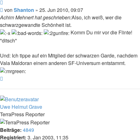
Zitat
Beitrag
von
Shanton
»
25. Jun 2010, 09:07
Achim Mehnert hat geschrieben:
Also, ich weiß, wer die
schwarzgewandte Schönheit ist.
Komm Du mir vor die Flinte!
*ditsch*
Und: Ich tippe auf ein Mitglied der schwarzen Garde, nachdem
Vala Maldoran einem anderen SF-Universum entstammt.
Nach
oben
Uwe Helmut Grave
TerraPress Reporter
Beiträge:
4849
Registriert:
3. Jan 2003, 11:35