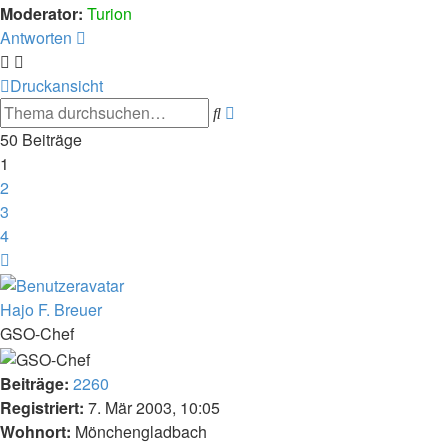
Moderator:
Turion
Antworten
Druckansicht
Erweiterte
Suche
Suche
50 Beiträge
1
2
3
4
Nächste
Hajo F. Breuer
GSO-Chef
Beiträge:
2260
Registriert:
7. Mär 2003, 10:05
Wohnort:
Mönchengladbach