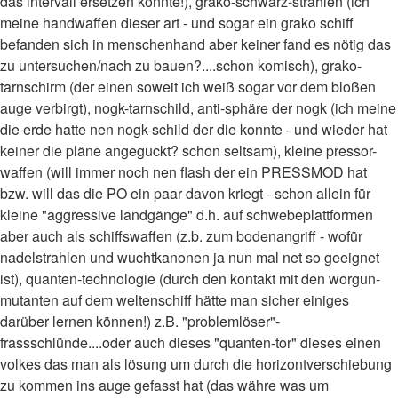
das intervall ersetzen könnte!), grako-schwarz-strahlen (ich
meine handwaffen dieser art - und sogar ein grako schiff
befanden sich in menschenhand aber keiner fand es nötig das
zu untersuchen/nach zu bauen?....schon komisch), grako-
tarnschirm (der einen soweit ich weiß sogar vor dem bloßen
auge verbirgt), nogk-tarnschild, anti-sphäre der nogk (ich meine
die erde hatte nen nogk-schild der die konnte - und wieder hat
keiner die pläne angeguckt? schon seltsam), kleine pressor-
waffen (will immer noch nen flash der ein PRESSMOD hat
bzw. will das die PO ein paar davon kriegt - schon allein für
kleine "aggressive landgänge" d.h. auf schwebeplattformen
aber auch als schiffswaffen (z.b. zum bodenangriff - wofür
nadelstrahlen und wuchtkanonen ja nun mal net so geeignet
ist), quanten-technologie (durch den kontakt mit den worgun-
mutanten auf dem weltenschiff hätte man sicher einiges
darüber lernen können!) z.B. "problemlöser"-
frassschlünde....oder auch dieses "quanten-tor" dieses einen
volkes das man als lösung um durch die horizontverschiebung
zu kommen ins auge gefasst hat (das währe was um