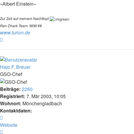
»Albert Einstein«
Zur Zeit auf meinem Nachttopf
Ren Dhark Team:
WiW ##
www.turion.de
Nach
oben
Hajo F. Breuer
GSO-Chef
Beiträge:
2260
Registriert:
7. Mär 2003, 10:05
Wohnort:
Mönchengladbach
Kontaktdaten:
Kontaktdaten
von
Website
Hajo
Zitat