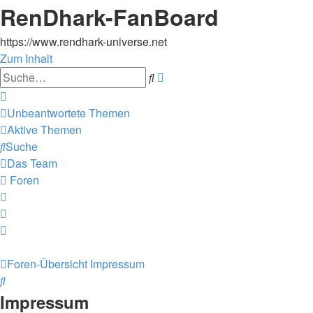
RenDhark-FanBoard
https://www.rendhark-universe.net
Zum Inhalt
Erweiterte
Suche
Suche
Unbeantwortete Themen
Aktive Themen
Suche
Das Team
Foren
Foren-Übersicht
Impressum
Suche
Impressum