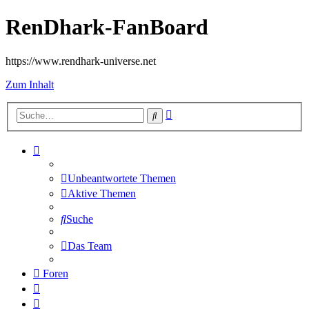
RenDhark-FanBoard
https://www.rendhark-universe.net
Zum Inhalt
Erweiterte
Suche
Suche
Unbeantwortete Themen
Aktive Themen
Suche
Das Team
Foren